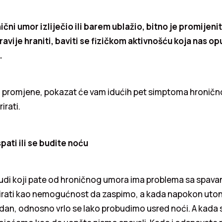
ični umor izliječio ili barem ublažio, bitno je promijenit
ravije hraniti, baviti se fizičkom aktivnošću koja nas opu
.
za promjene, pokazat će vam idućih pet simptoma hronič
irati.
ati ili se budite noću
judi koji pate od hroničnog umora ima problema sa spava
rati kao nemogućnost da zaspimo, a kada napokon uton
idan, odnosno vrlo se lako probudimo usred noći. A kada