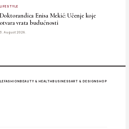
LIFESTYLE
Doktorandica Enisa Mekić: Učenje koje
otvara vrata budućnosti
3. August 2026.
LE
FASHION
BEAUTY & HEALTH
BUSINESS
ART & DESIGN
SHOP