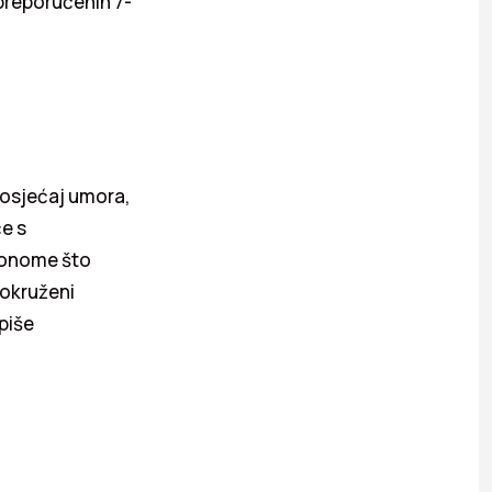
preporučenih 7-
 osjećaj umora,
će s
i onome što
 okruženi
piše