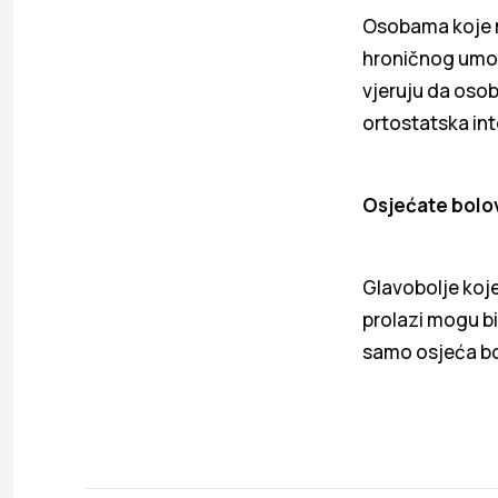
Osobama koje m
hroničnog umor
vjeruju da oso
ortostatska int
Osjećate bolov
Glavobolje koje
prolazi mogu bi
samo osjeća bol