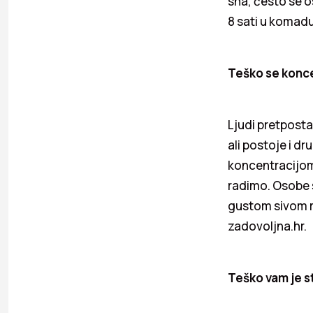
sna, često se 
8 sati u komad
Teško se konc
Ljudi pretpost
ali postoje i d
koncentracijom
radimo. Osobe 
gustom sivom m
zadovoljna.hr.
Teško vam je s