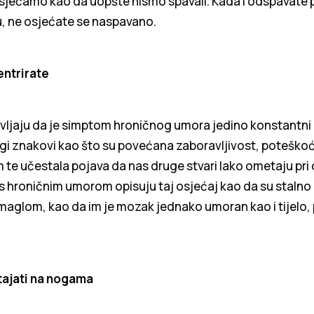
osjećamo kao da uopšte nismo spavali. Kada i odspavate 
u, ne osjećate se naspavano.
entrirate
avljaju da je simptom hroničnog umora jedino konstantni
rugi znakovi kao što su povećana zaboravljivost, poteško
 te učestala pojava da nas druge stvari lako ometaju pr
s hroničnim umorom opisuju taj osjećaj kao da su stalno
aglom, kao da im je mozak jednako umoran kao i tijelo, 
tajati na nogama