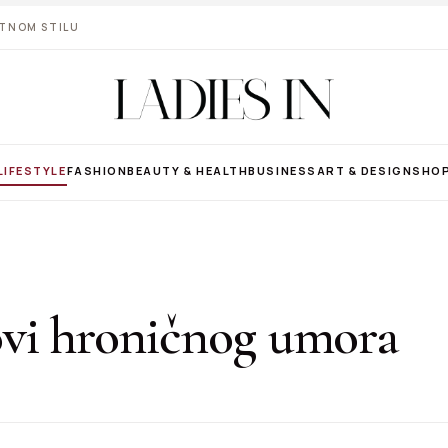
VOTNOM STILU
LIFESTYLE
FASHION
BEAUTY & HEALTH
BUSINESS
ART & DESIGN
SHO
vi hroničnog umora