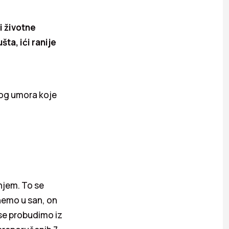
i životne
šta, ići ranije
nog umora koje
njem. To se
emo u san, on
 se probudimo iz