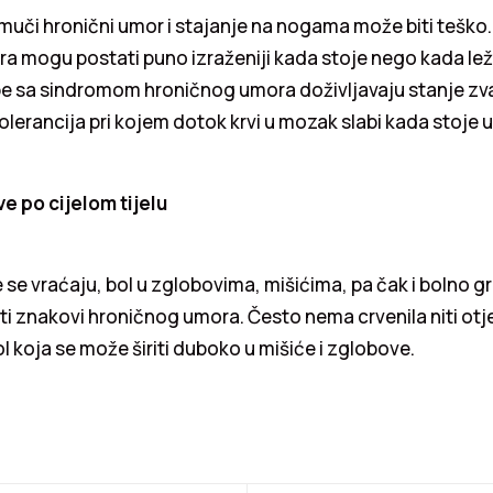
uči hronični umor i stajanje na nogama može biti teško
a mogu postati puno izraženiji kada stoje nego kada lež
be sa sindromom hroničnog umora doživljavaju stanje z
olerancija pri kojem dotok krvi u mozak slabi kada stoje 
e po cijelom tijelu
 se vraćaju, bol u zglobovima, mišićima, pa čak i bolno gr
ti znakovi hroničnog umora. Često nema crvenila niti ot
 koja se može širiti duboko u mišiće i zglobove.