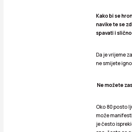
Kako bi se hron
navike te se zd
spavati i slično
Da je vrijeme 
ne smijete ignor
Ne možete zasp
Oko 80 posto l
može manifesti
je često isprek