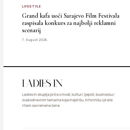
LIFESTYLE
Grand kafa uoči Sarajevo Film Festivala
raspisala konkurs za najbolji reklamni
scenarij
7. August 2026.
Ladies In okuplja priče o modi, kulturi, ljepoti, businessu i
svakodnevnim temama koje inspirišu, informišu i prate
ritam savremene žene.