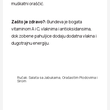
muškatni oraščić.
Zašto je zdravo?:
Bundeva je bogata
vitaminom A i C, vlaknima i antioksidansima,
dok zobene pahuljice dodaju dodatna vlakna i
dugotrajnu energiju.
Ručak: Salata sa Jabukama, Orašastim Plodovima i
Sirom