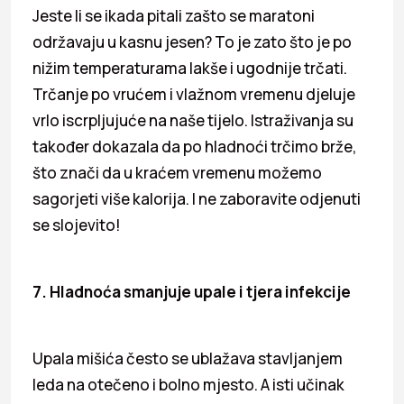
Jeste li se ikada pitali zašto se maratoni
održavaju u kasnu jesen? To je zato što je po
nižim temperaturama lakše i ugodnije trčati.
Trčanje po vrućem i vlažnom vremenu djeluje
vrlo iscrpljujuće na naše tijelo. Istraživanja su
također dokazala da po hladnoći trčimo brže,
što znači da u kraćem vremenu možemo
sagorjeti više kalorija. I ne zaboravite odjenuti
se slojevito!
7. Hladnoća smanjuje upale i tjera infekcije
Upala mišića često se ublažava stavljanjem
leda na otečeno i bolno mjesto. A isti učinak