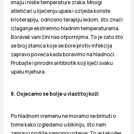
imaju i niske temperature zraka. Mnogi
atletičari u liječenju upala i ozljeda koriste
krioterapiju, odnosno terapiju ledom, što znači
izlaganje ekstremno hladnim temperaturama.
Boravak vani čini nas otpornijima. To je zato što
se broj stanica koje se bore protiv infekcija
zapravo poveća kada boravimo na hladnoći.
Probajte i prirodni antibiotik koji liječi svaku
upalu mjehura.
8. Osjećamo se bolje u vlastitoj koži
Po hladnom vremenu ne moramo se brinuti o
tome kako izgledamo u bikiniju, što nam
zapravo podiže samopouzdanje. To je također