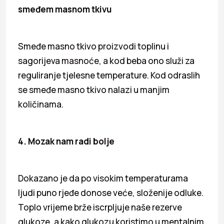
smeđem masnom tkivu
Smeđe masno tkivo proizvodi toplinu i
sagorijeva masnoće, a kod beba ono služi za
reguliranje tjelesne temperature. Kod odraslih
se smeđe masno tkivo nalazi u manjim
količinama.
4. Mozak nam radi bolje
Dokazano je da po visokim temperaturama
ljudi puno rjeđe donose veće, složenije odluke.
Toplo vrijeme brže iscrpljuje naše rezerve
glukoze, a kako glukozu koristimo u mentalnim