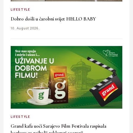
LIFESTYLE
Dobro došli u čarobni svijet HELLO BABY
10. August 2026.
LIFESTYLE
Grand kafa uoči Sarajevo Film Festivala raspisala
konkurs za najbolji reklamni scenarij