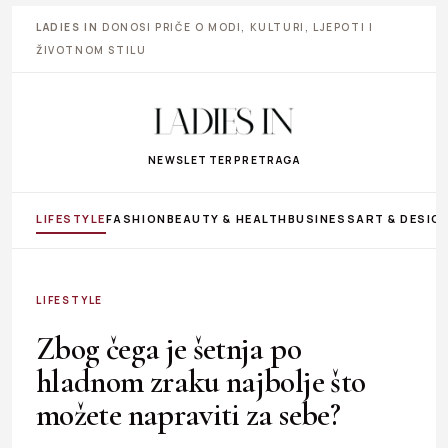
LADIES IN
DONOSI PRIČE O MODI, KULTURI, LJEPOTI I
ŽIVOTNOM STILU
NEWSLETTER
PRETRAGA
LIFESTYLE
FASHION
BEAUTY & HEALTH
BUSINESS
ART & DESIG
LIFESTYLE
Zbog čega je šetnja po
hladnom zraku najbolje što
možete napraviti za sebe?