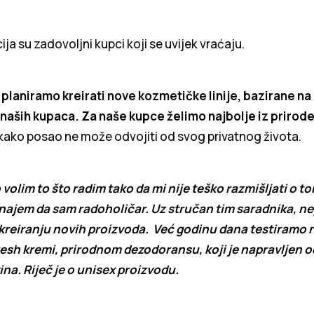
ja su zadovoljni kupci koji se uvijek vraćaju.
planiramo kreirati nove kozmetičke linije, bazirane na
 naših kupaca. Za naše kupce želimo najbolje iz prirode
kako posao ne može odvojiti od svog privatnog života.
olim to što radim tako da mi nije teško razmišljati o to
znajem da sam radoholičar. Uz stručan tim saradnika, n
kreiranju novih proizvoda. Već godinu dana testiramo n
fresh kremi, prirodnom dezodoransu, koji je napravljen 
ina. Riječ je o unisex proizvodu.