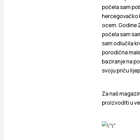
počela sam pobl
hercegovačko bi
ocem. Godine 2
počela sam sam
sam odlučila kre
porodična male 
baziranje na po
svoju priču lije
Za naš magazin 
proizvoditi u ve