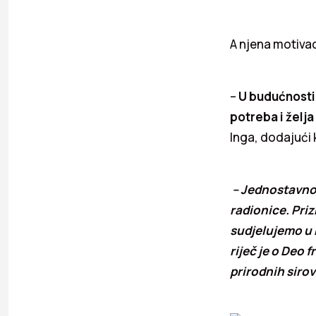
A njena motivaci
–
U budućnosti 
potreba i želja
Inga, dodajući 
– Jednostavno v
radionice. Pri
sudjelujemo u 
riječ je o Deo 
prirodnih sirov