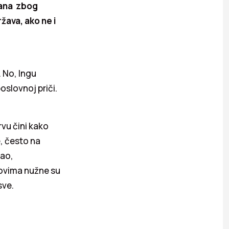
rana zbog
ava, ako ne i
. No, Ingu
oslovnoj priči.
rvu čini kako
, često na
sao,
dovima nužne su
sve.