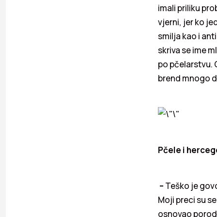
imali priliku p
vjerni, jer ko j
smilja kao i ant
skriva se ime m
po pčelarstvu. 
brend mnogo da
Pčele i herceg
–
Teško je gov
Moji preci su s
osnovao porodi