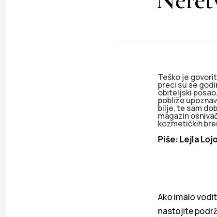
Teško je govori
preci su se godi
obiteljski posa
pobliže upoznava
bilje, te sam dob
magazin osnivač
kozmetičkih brend
Piše: Lejla L
Ako imalo vodit
nastojite podr