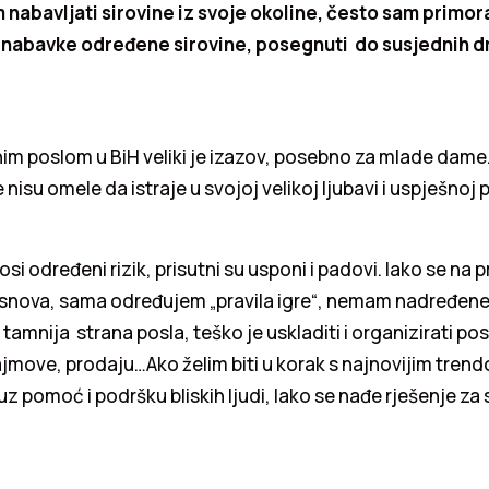
m nabavljati sirovine iz svoje okoline, često sam primo
abavke određene sirovine, posegnuti do susjednih drž
tnim poslom u BiH veliki je izazov, posebno za mlade dame
nisu omele da istraje u svojoj velikoj ljubavi i uspješnoj p
si određeni rizik, prisutni su usponi i padovi. Iako se na p
 snova, sama određujem „pravila igre“, nemam nadređene
i tamnija strana posla, teško je uskladiti i organizirati po
jmove, prodaju…Ako želim biti u korak s najnovijim tren
uz pomoć i podršku bliskih ljudi, lako se nađe rješenje za 