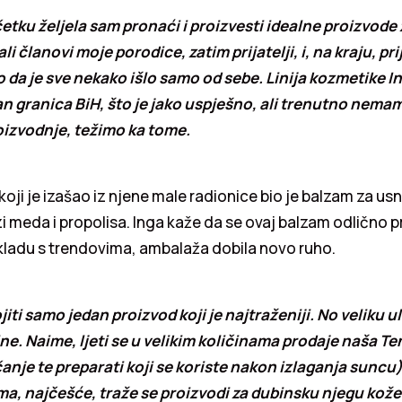
tku željela sam pronaći i proizvesti idealne proizvode
ali članovi moje porodice, zatim prijatelji, i, na kraju, pri
o da je sve nekako išlo samo od sebe. Linija kozmetike I
van granica BiH, što je jako uspješno, ali trenutno nema
izvodnje, težimo ka tome.
koji je izašao iz njene male radionice bio je balzam za usn
 meda i propolisa. Inga kaže da se ovaj balzam odlično p
skladu s trendovima, ambalaža dobila novo ruho.
jiti samo jedan proizvod koji je najtraženiji. No veliku u
ne. Naime, ljeti se u velikim količinama prodaje naša Ten l
nje te preparati koji se koriste nakon izlaganja suncu)
ma, najčešće, traže se proizvodi za dubinsku njegu kože