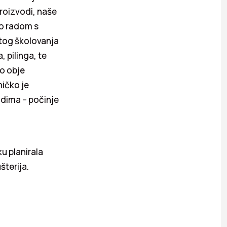
proizvodi, naše
no radom s
tog školovanja
 pilinga, te
ko obje
ničko je
odima – počinje
u planirala
šterija.