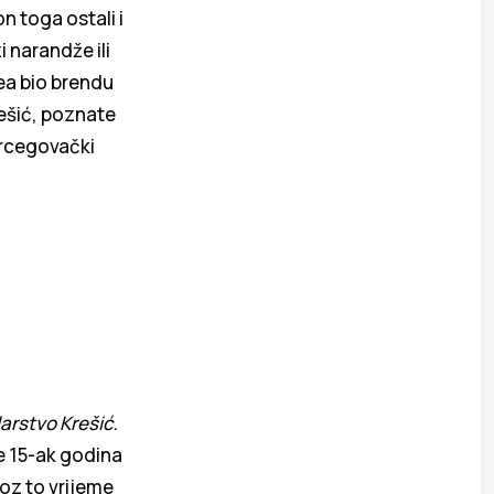
n toga ostali i
i narandže ili
gea bio brendu
ešić, poznate
ercegovački
arstvo Krešić
.
je 15-ak godina
oz to vrijeme