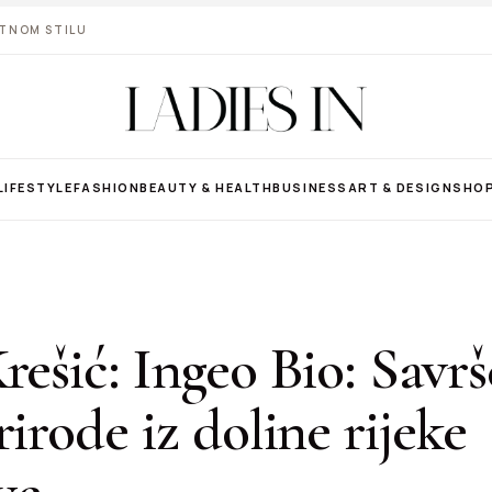
VOTNOM STILU
LIFESTYLE
FASHION
BEAUTY & HEALTH
BUSINESS
ART & DESIGN
SHO
rešić: Ingeo Bio: Savrš
rirode iz doline rijeke
ve