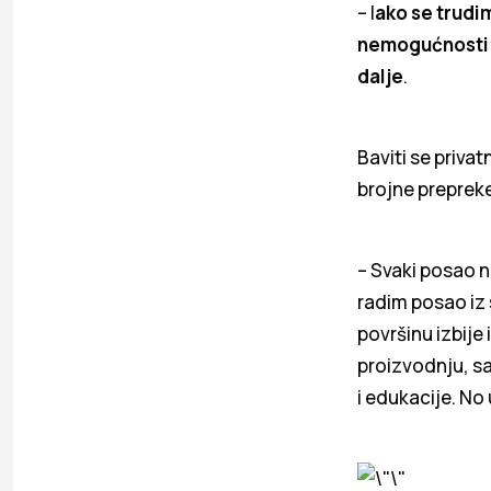
– I
ako se trudi
nemogućnosti n
dalje
.
Baviti se priva
brojne prepreke 
– Svaki posao no
radim posao iz
površinu izbije 
proizvodnju, sa
i edukacije. No 