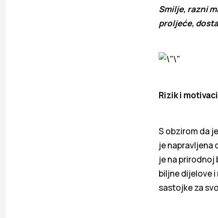
Smilje, razni m
proljeće, dosta
Rizik i motivaci
S obzirom da je
je napravljena 
je na prirodnoj 
biljne dijelove 
sastojke za svo