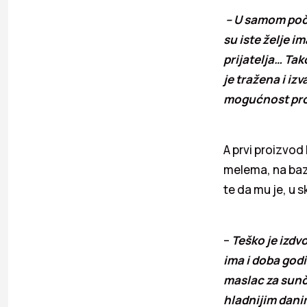
– U samom poče
su iste želje im
prijatelja… Tak
je tražena i iz
mogućnost pro
A prvi proizvod 
melema, na bazi
te da mu je, u 
–
Teško je izdvo
ima i doba godi
maslac za sunča
hladnijim dani