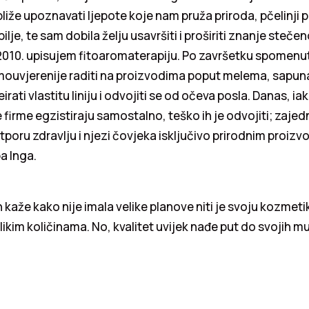
iže upoznavati ljepote koje nam pruža priroda, pčelinji 
lje, te sam dobila želju usavršiti i proširiti znanje steče
010. upisujem fitoaromaterapiju. Po završetku spomenu
ouvjerenije raditi na proizvodima poput melema, sapuna,
irati vlastitu liniju i odvojiti se od očeva posla. Danas, ia
firme egzistiraju samostalno, teško ih je odvojiti; zajed
tporu zdravlju i njezi čovjeka isključivo prirodnim proizv
pa Inga.
kaže kako nije imala velike planove niti je svoju kozmetik
likim količinama. No, kvalitet uvijek nađe put do svojih mu