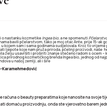
ti o nastanku kozmetike
Ingea bio
, a ne spomenuti
Pčelarstvo
nama bavili pčelarstvom, tako je moj otac Ante, prije 15-ak 
o, u kojem sam i sama godinama sudjelovala. Kroz to vrijeme
ti ljepote koje nam pruža priroda, pčelinji proizvodi, naše
ila želju usavršiti i proširiti znanje stečeno radom s ocem – 
ica prirodnog kozmetičkog brenda Ingea bio, jednog od najp
ova u našoj zemlji, ali i šire
ojo-Karamehmedović
e računa o beauty preparatima koje nanosite na svoje tije
žati domaću proizvodnju, onda ste vjerovatno barem jed