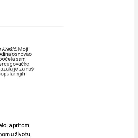
 Krešić
. Moji
godina osnovao
 počela sam
 hercegovačko
kazala je za naš
opularnijih
lo, a pritom
nom u životu