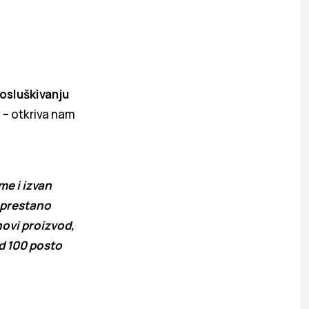
 osluškivanju
 –
otkriva nam
me i izvan
eprestano
ovi proizvod,
od 100 posto