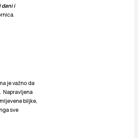
 dani i
rnica.
oma je važno da
o. Napravljena
 mljevene biljke,
Inga sve