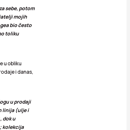
 za sebe, potom
jatelji mojih
ngea bio često
mo toliku
e u obliku
rodaje i danas,
logu u prodaji
inija (ulje i
, dok u
; kolekcija