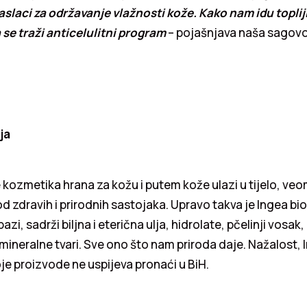
aslaci za održavanje vlažnosti kože. Kako nam idu topliji
 se traži anticelulitni program
– pojašnjava naša sagovo
ja
 kozmetika hrana za kožu i putem kože ulazi u tijelo, ve
od zdravih i prirodnih sastojaka. Upravo takva je Ingea bi
bazi, sadrži biljna i eterična ulja, hidrolate, pčelinji vosak,
i mineralne tvari. Sve ono što nam priroda daje. Nažalost, 
je proizvode ne uspijeva pronaći u BiH.