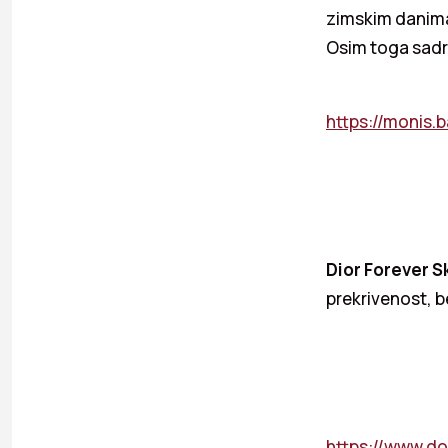
zimskim danima,
Osim toga sadrž
https://monis.
Dior Forever S
prekrivenost, b
https://www.do