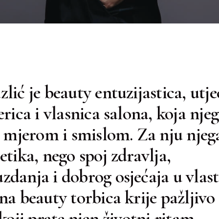
lić je beauty entuzijastica, utj
erica i vlasnica salona, koja nje
s mjerom i smislom. Za nju njega
etika, nego spoj zdravlja,
danja i dobrog osjećaja u vlasti
na beauty torbica krije pažljivo
koji prate njen životni ritam.