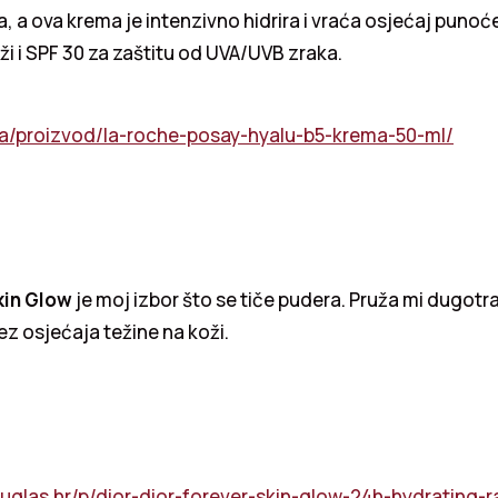
 a ova krema je intenzivno hidrira i vraća osjećaj punoće 
i i SPF 30 za zaštitu od UVA/UVB zraka.
ba/proizvod/la-roche-posay-hyalu-b5-krema-50-ml/
kin Glow
je moj izbor što se tiče pudera. Pruža mi dugotra
ez osjećaja težine na koži.
uglas.hr/p/dior-dior-forever-skin-glow-24h-hydrating-r