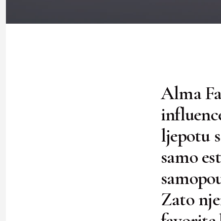
Alma Faz
influenc
ljepotu 
samo est
samopouz
Zato nje
favorite 