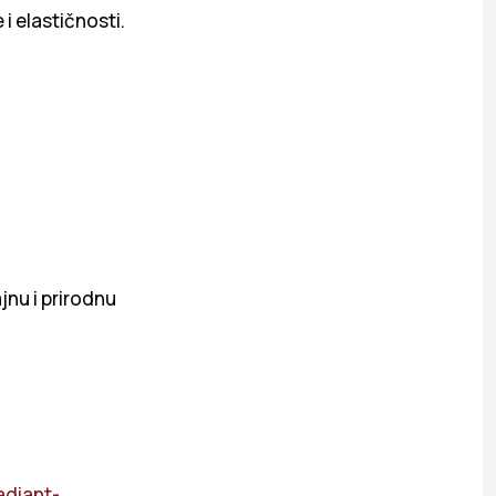
i elastičnosti.
jnu i prirodnu
adiant-