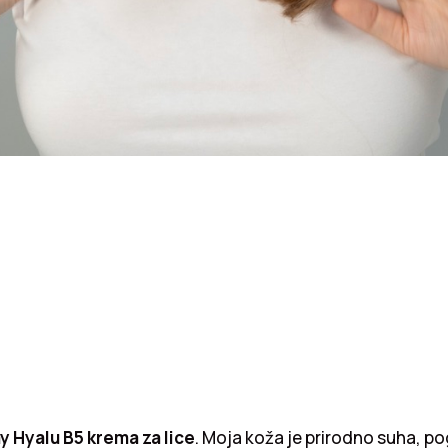
 Hyalu B5 krema za lice
. Moja koža je prirodno suha, p