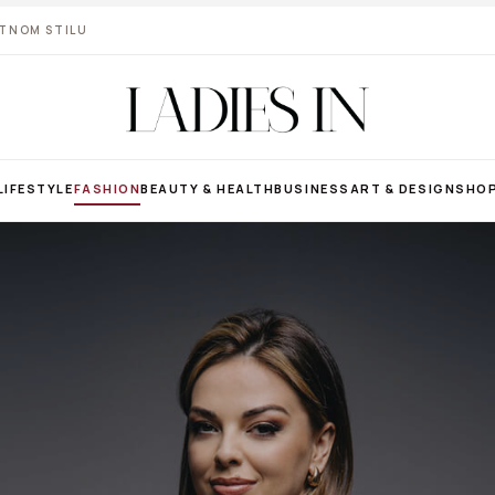
VOTNOM STILU
LIFESTYLE
FASHION
BEAUTY & HEALTH
BUSINESS
ART & DESIGN
SHO