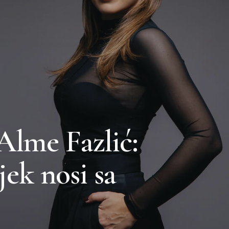
Alme Fazlić:
jek nosi sa