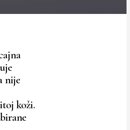
ecajna
guje
 nije
toj koži.
 birane