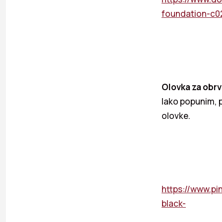
foundation-c
Olovka za obr
lako popunim, p
olovke.
https://www.p
black-