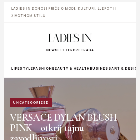
LADIES IN
DONOSI PRIČE O MODI, KULTURI, LJEPOTI I
ŽIVOTNOM STILU
NEWSLETTER
PRETRAGA
LIFESTYLE
FASHION
BEAUTY & HEALTH
BUSINESS
ART & DESIG
UNCATEGORIZED
VERSACE DYLAN BLUSH
PINK – otkrij tajnu
zavodljivosti