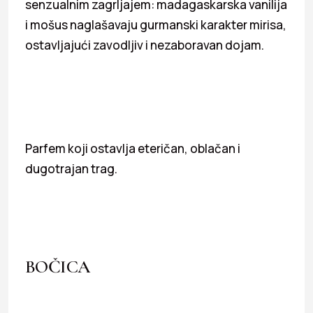
senzualnim zagrljajem: madagaskarska vanilija
i mošus naglašavaju gurmanski karakter mirisa,
ostavljajući zavodljiv i nezaboravan dojam.
Parfem koji ostavlja eteričan, oblačan i
dugotrajan trag.
BOČICA