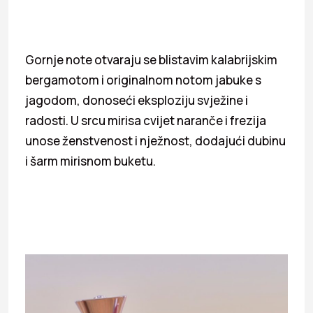
Gornje note otvaraju se blistavim kalabrijskim
bergamotom i originalnom notom jabuke s
jagodom, donoseći eksploziju svježine i
radosti. U srcu mirisa cvijet naranče i frezija
unose ženstvenost i nježnost, dodajući dubinu
i šarm mirisnom buketu.