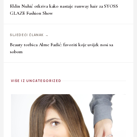
Eldin Nuhić otkriva kako nastaje runway hair za SYOSS
GLAZE Fashion Show
SLJEDEĆI ČLANAK →
Beauty torbica Alme Fazlić: favoriti koje uvijek nosi sa
sobom
VIŠE IZ UNCATEGORIZED