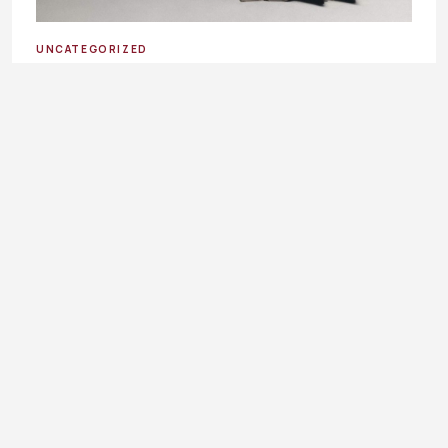
UNCATEGORIZED
Prozirna moda: Kako nositi sheer komade ovog ljeta ?
4. August 2026.
Ladies In okuplja priče o modi, kulturi, ljepoti, businessu i
svakodnevnim temama koje inspirišu, informišu i prate
ritam savremene žene.
LIFESTYLE
FASHION
BEAUTY & HEALTH
BUSINESS
ART & DESIGN
SHOP