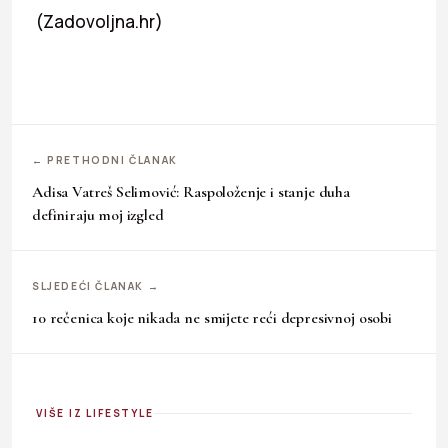
(Zadovoljna.hr)
← PRETHODNI ČLANAK
Adisa Vatreš Selimović: Raspoloženje i stanje duha
definiraju moj izgled
SLJEDEĆI ČLANAK →
10 rečenica koje nikada ne smijete reći depresivnoj osobi
VIŠE IZ LIFESTYLE