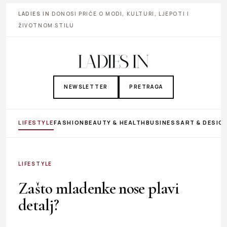
LADIES IN
DONOSI PRIČE O MODI, KULTURI, LJEPOTI I
ŽIVOTNOM STILU
NEWSLETTER
PRETRAGA
LIFESTYLE
FASHION
BEAUTY & HEALTH
BUSINESS
ART & DESIG
LIFESTYLE
Zašto mladenke nose plavi
detalj?