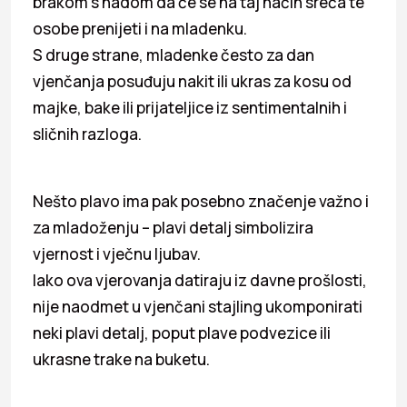
brakom s nadom da će se na taj način sreća te
osobe prenijeti i na mladenku.
S druge strane, mladenke često za dan
vjenčanja posuđuju nakit ili ukras za kosu od
majke, bake ili prijateljice iz sentimentalnih i
sličnih razloga.
Nešto plavo ima pak posebno značenje važno i
za mladoženju – plavi detalj simbolizira
vjernost i vječnu ljubav.
Iako ova vjerovanja datiraju iz davne prošlosti,
nije naodmet u vjenčani stajling ukomponirati
neki plavi detalj, poput plave podvezice ili
ukrasne trake na buketu.