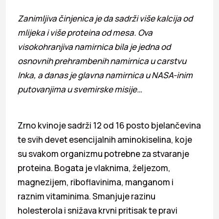
Zanimljiva činjenica je da sadrži više kalcija od
mlijeka i više proteina od mesa. Ova
visokohranjiva namirnica bila je jedna od
osnovnih prehrambenih namirnica u carstvu
Inka, a danas je glavna namirnica u NASA-inim
putovanjima u svemirske misije…
Zrno kvinoje sadrži 12 od 16 posto bjelančevina
te svih devet esencijalnih aminokiselina, koje
su svakom organizmu potrebne za stvaranje
proteina. Bogata je vlaknima, željezom,
magnezijem, riboflavinima, manganom i
raznim vitaminima. Smanjuje razinu
holesterola i snižava krvni pritisak te pravi