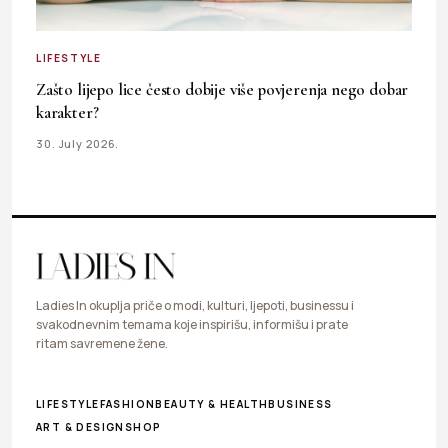
LIFESTYLE
Zašto lijepo lice često dobije više povjerenja nego dobar
karakter?
30. July 2026.
Ladies In okuplja priče o modi, kulturi, ljepoti, businessu i
svakodnevnim temama koje inspirišu, informišu i prate
ritam savremene žene.
LIFESTYLE
FASHION
BEAUTY & HEALTH
BUSINESS
ART & DESIGN
SHOP