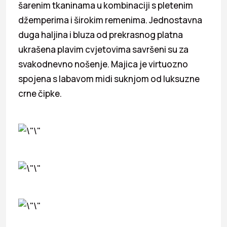
šarenim tkaninama u kombinaciji s pletenim
džemperima i širokim remenima. Jednostavna
duga haljina i bluza od prekrasnog platna
ukrašena plavim cvjetovima savršeni su za
svakodnevno nošenje. Majica je virtuozno
spojena s labavom midi suknjom od luksuzne
crne čipke.