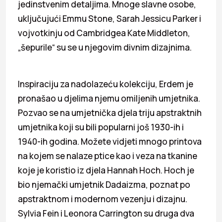
jedinstvenim detaljima. Mnoge slavne osobe,
uključujući Emmu Stone, Sarah Jessicu Parker i
vojvotkinju od Cambridgea Kate Middleton,
„šepurile“ su se u njegovim divnim dizajnima.
Inspiraciju za nadolazeću kolekciju, Erdem je
pronašao u djelima njemu omiljenih umjetnika.
Pozvao se na umjetnička djela triju apstraktnih
umjetnika koji su bili popularni još 1930-ih i
1940-ih godina. Možete vidjeti mnogo printova
na kojem se nalaze ptice kao i veza na tkanine
koje je koristio iz djela Hannah Hoch. Hoch je
bio njemački umjetnik Dadaizma, poznat po
apstraktnom i modernom vezenju i dizajnu.
Sylvia Fein i Leonora Carrington su druga dva