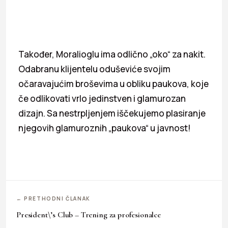
Također, Moralioglu ima odlično „oko“ za nakit.
Odabranu klijentelu oduševiće svojim
očaravajućim broševima u obliku paukova, koje
če odlikovati vrlo jedinstven i glamurozan
dizajn. Sa nestrpljenjem iščekujemo plasiranje
njegovih glamuroznih „paukova“ u javnost!
← PRETHODNI ČLANAK
President\’s Club – Trening za profesionalce