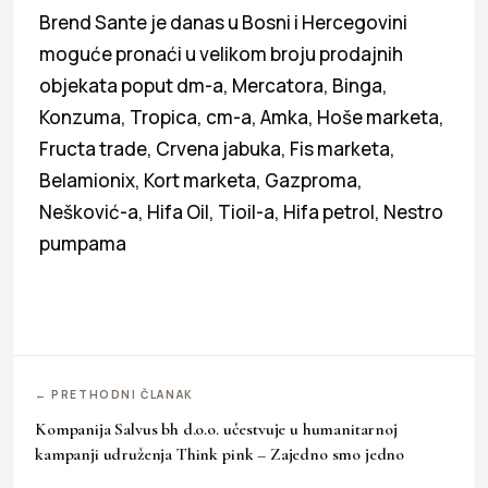
Brend Sante je danas u Bosni i Hercegovini
moguće pronaći u velikom broju prodajnih
objekata poput dm-a, Mercatora, Binga,
Konzuma, Tropica, cm-a, Amka, Hoše marketa,
Fructa trade, Crvena jabuka, Fis marketa,
Belamionix, Kort marketa, Gazproma,
Nešković-a, Hifa Oil, Tioil-a, Hifa petrol, Nestro
pumpama
← PRETHODNI ČLANAK
Kompanija Salvus bh d.o.o. učestvuje u humanitarnoj
kampanji udruženja Think pink – Zajedno smo jedno