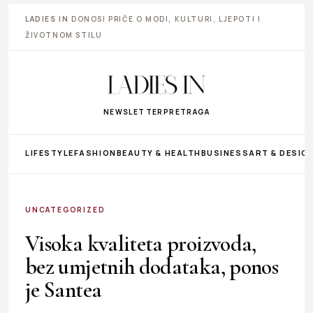
LADIES IN
DONOSI PRIČE O MODI, KULTURI, LJEPOTI I
ŽIVOTNOM STILU
NEWSLETTER
PRETRAGA
LIFESTYLE
FASHION
BEAUTY & HEALTH
BUSINESS
ART & DESIG
UNCATEGORIZED
Visoka kvaliteta proizvoda,
bez umjetnih dodataka, ponos
je Santea