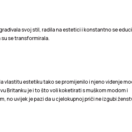
ađivala svoj stil, radila na estetici i konstantno se educir
a su se transformirala.
la vlastitu estetiku tako se promijenilo i njeno viđenje m
vu Britanku je i to što voli koketirati s muškom modom i
, no uvijek je pazi da u cjelokupnoj priči ne izgubi žens