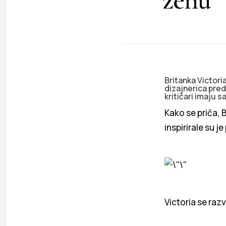
Britanka Victori
dizajnerica pred
kritičari imaju s
Kako se priča, 
inspirirale su j
Victoria se razv