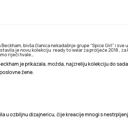
a Beckham, bivša članica nekadašnje grupe “Spice Girl” i sve 
stavila je novu kolekciju ready to wear za proljeće 2018., za
amo riječi hvale…
Beckham je prikazala, možda, najzreliju kolekciju do sada,
e poslovne žene.
ila u ozbiljnu dizajnericu, čije kreacije mnogi s nestrplje