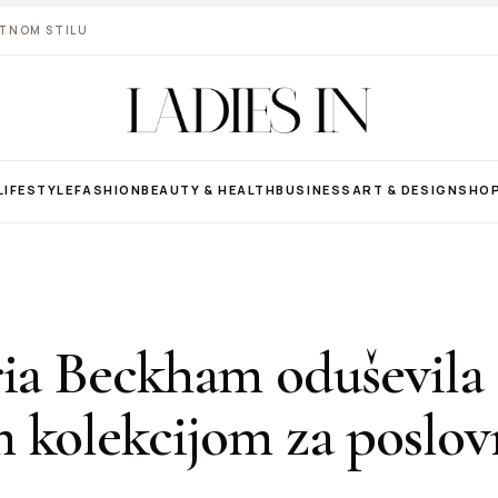
VOTNOM STILU
LIFESTYLE
FASHION
BEAUTY & HEALTH
BUSINESS
ART & DESIGN
SHO
ria Beckham oduševila
 kolekcijom za poslo