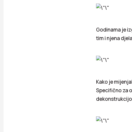
Godinama je izgr
tim i njena djel
Kako je mijenja
Specifično za o
dekonstrukcijom