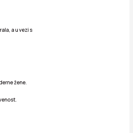
ala, a u vezi s
oderne žene.
tvenost.