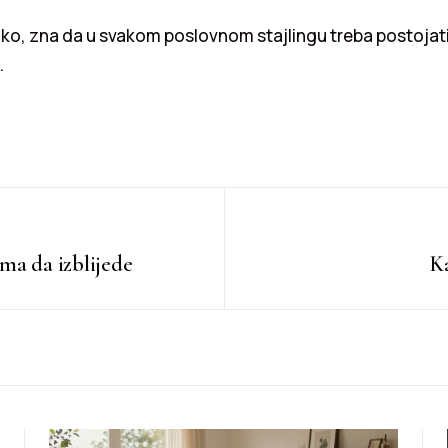
ko, zna da u svakom poslovnom stajlingu treba postojat
.
ma da izblijede
Ka