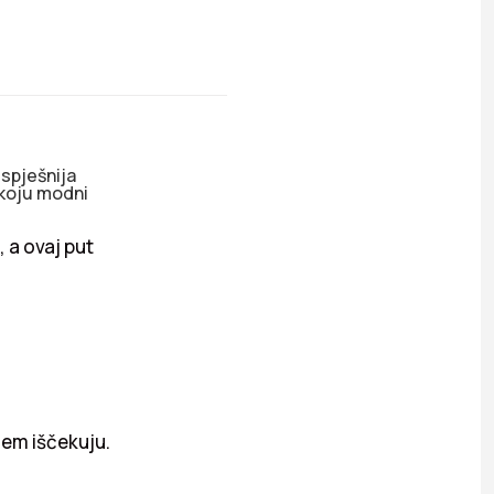
uspješnija
 koju modni
 a ovaj put
njem iščekuju.