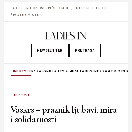
LADIES IN
DONOSI PRIČE O MODI, KULTURI, LJEPOTI I
ŽIVOTNOM STILU
NEWSLETTER
PRETRAGA
LIFESTYLE
FASHION
BEAUTY & HEALTH
BUSINESS
ART & DESIG
LIFESTYLE
Vaskrs – praznik ljubavi, mira
i solidarnosti