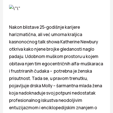
Nakon blistave 25-godišnje karijere
harizmatična, ali već umorna kraljica
kasnonoćnog talk showa Katherine Newbury
otkriva kako njene brojke gledanosti naglo
padaju. Udobnom muškom prostoru u kojem
obitava njen tim egocentričnih alfa-muškaraca
i frustriranih čudaka – potrebna je ženska
prisutnost. Tada se, u pravom trenutku,
pojavljuje drska Molly – šarmantna mlada žena
koja nadoknađuje svoj potpuni nedostatak
profesionalnog iskustva neodoljivim
entuzijazmom i enciklopedijskim znanjem o