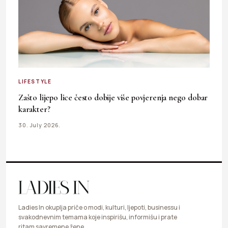
LIFESTYLE
Zašto lijepo lice često dobije više povjerenja nego dobar
karakter?
30. July 2026.
Ladies In okuplja priče o modi, kulturi, ljepoti, businessu i
svakodnevnim temama koje inspirišu, informišu i prate
ritam savremene žene.