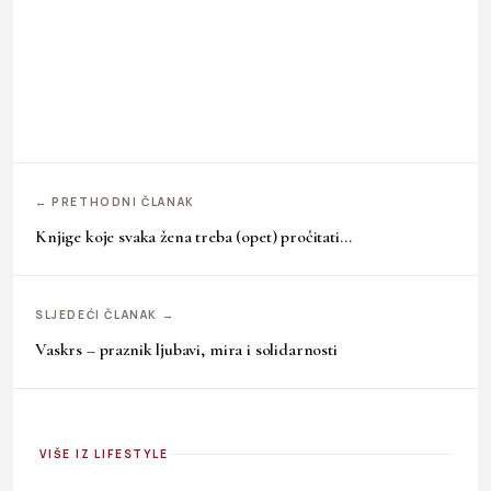
← PRETHODNI ČLANAK
Knjige koje svaka žena treba (opet) pročitati…
SLJEDEĆI ČLANAK →
Vaskrs – praznik ljubavi, mira i solidarnosti
VIŠE IZ LIFESTYLE