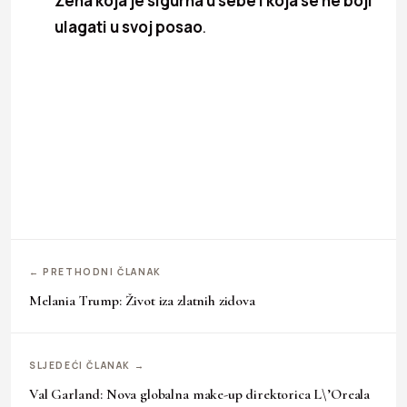
Žena koja je sigurna u sebe i koja se ne boji
ulagati u svoj posao
.
← PRETHODNI ČLANAK
Melania Trump: Život iza zlatnih zidova
SLJEDEĆI ČLANAK →
Val Garland: Nova globalna make-up direktorica L\’Oreala