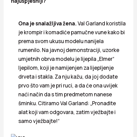
najuspješniji?
Ona je snalažljiva žena.
Val Garland koristila
je krompir i komadiće pamučne vune kako bi
prema svom ukusu modelu nanijela
rumenilo. Na javnoj demonstraciji, uzorke
umjetnih obrva modelu je lijepila „Elmer“
ljepilom, koji je namijenjen za lijepljenje
drveta i stakla. Za nju kažu, da joj dodate
prvo što vam je pri ruci, a da će ona uvijek
naći način da s tim predmetom nanese
šminku. Citiramo Val Garland: „Pronađite
alat koji vam odgovara, zatim vježbajte i
samo vježbajte!“