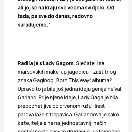
ali joj se na kraju sve veoma svidjelo. Od
tada, pa sve do danas, redovno
surađujemo.“
Radila je s Lady Gagom.
Sjećate li se
marsovskih make-up jagodica – zaštitnog
znaka Gaginog „Born This Way“ albuma?
Upravo to je bila još jedna ideja genijalne Val
Garland. Prije njene ideje, Lady Gaga je bila
prepoznatljiva po crvenom ružu i šest
parova lažnih trepavica. Garlandova je kako
kaže, željela na najjednostavniji način
postići nešto sasvim drugačije. Za famozne