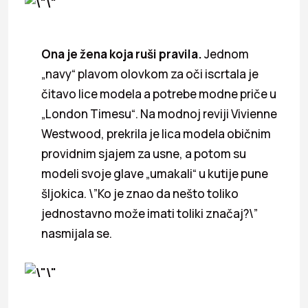
Ona je žena koja ruši pravila.
Jednom
„navy“ plavom olovkom za oči iscrtala je
čitavo lice modela a potrebe modne priče u
„London Timesu“. Na modnoj reviji Vivienne
Westwood, prekrila je lica modela običnim
providnim sjajem za usne, a potom su
modeli svoje glave „umakali“ u kutije pune
šljokica. \”Ko je znao da nešto toliko
jednostavno može imati toliki značaj?\”
nasmijala se.