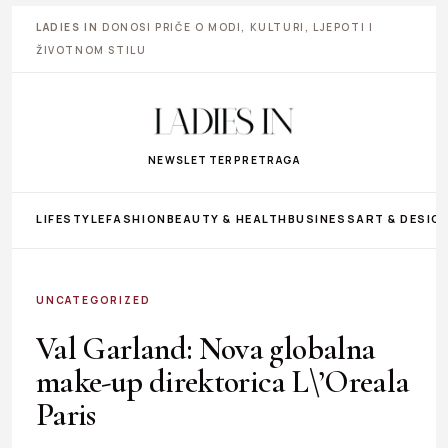
LADIES IN
DONOSI PRIČE O MODI, KULTURI, LJEPOTI I
ŽIVOTNOM STILU
NEWSLETTER
PRETRAGA
LIFESTYLE
FASHION
BEAUTY & HEALTH
BUSINESS
ART & DESIG
UNCATEGORIZED
Val Garland: Nova globalna
make-up direktorica L\’Oreala
Paris