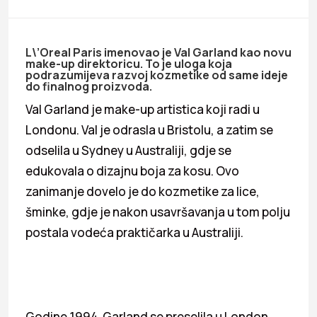
L\’Oreal Paris imenovao je Val Garland kao novu
make-up direktoricu. To je uloga koja
podrazumijeva razvoj kozmetike od same ideje
do finalnog proizvoda.
Val Garland je make-up artistica koji radi u
Londonu. Val je odrasla u Bristolu, a zatim se
odselila u Sydney u Australiji, gdje se
edukovala o dizajnu boja za kosu. Ovo
zanimanje dovelo je do kozmetike za lice,
šminke, gdje je nakon usavršavanja u tom polju
postala vodeća praktičarka u Australiji.
Godine 1994. Garland se preselila u London