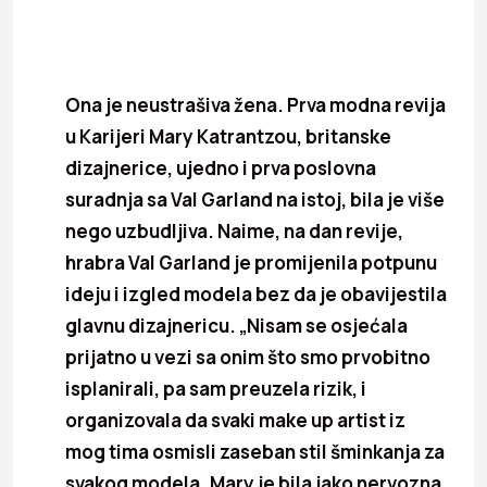
Ona je neustrašiva žena. Prva modna revija
u Karijeri Mary Katrantzou, britanske
dizajnerice, ujedno i prva poslovna
suradnja sa Val Garland na istoj, bila je više
nego uzbudljiva. Naime, na dan revije,
hrabra Val Garland je promijenila potpunu
ideju i izgled modela bez da je obavijestila
glavnu dizajnericu. „Nisam se osjećala
prijatno u vezi sa onim što smo prvobitno
isplanirali, pa sam preuzela rizik, i
organizovala da svaki make up artist iz
mog tima osmisli zaseban stil šminkanja za
svakog modela. Mary je bila jako nervozna,