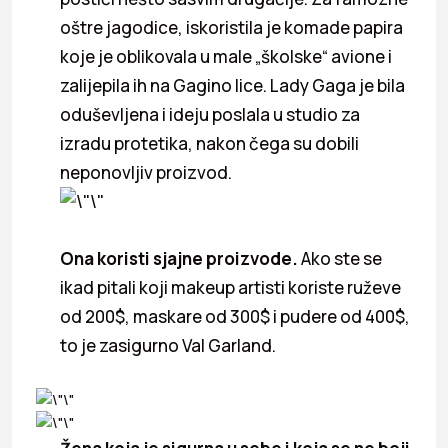
oštre jagodice, iskoristila je komade papira
koje je oblikovala u male „školske“ avione i
zalijepila ih na Gagino lice. Lady Gaga je bila
oduševljena i ideju poslala u studio za
izradu protetika, nakon čega su dobili
neponovljiv proizvod.
Ona koristi sjajne proizvode.
Ako ste se
ikad pitali koji makeup artisti koriste ruževe
od 200$, maskare od 300$ i pudere od 400$,
to je zasigurno Val Garland.