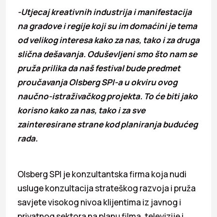
-Utjecaj kreativnih industrija i manifestacija
na gradove i regije koji su im domaćini je tema
od velikog interesa kako za nas, tako i za druga
slična dešavanja. Oduševljeni smo što nam se
pruža prilika da naš festival bude predmet
proučavanja Olsberg SPI-a u okviru ovog
naučno-istraživačkog projekta. To će biti jako
korisno kako za nas, tako i za sve
zainteresirane strane kod planiranja budućeg
rada.
Olsberg SPI je konzultantska firma koja nudi
usluge konzultacija strateškog razvoja i pruža
savjete visokog nivoa klijentima iz javnog i
privatnog sektora na planu filma, televizije i