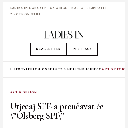
LADIES IN
DONOSI PRIČE O MODI, KULTURI, LJEPOTI I
ŽIVOTNOM STILU
NEWSLETTER
PRETRAGA
LIFESTYLE
FASHION
BEAUTY & HEALTH
BUSINESS
ART & DESIG
ART & DESIGN
Utjecaj SFF-a proučavat će
\”Olsberg SPI\”