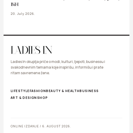
BiH
20. July 2026.
Ladies In okuplja priče o modi, kulturi, ljepoti, businessu i
svakodnevnim temama koje inspirišu, informišu i prate
ritam savremene žene.
LIFESTYLE
FASHION
BEAUTY & HEALTH
BUSINESS
ART & DESIGN
SHOP
ONLINE IZDANJE / 6. AUGUST 2026.