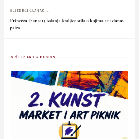
SLJEDEĆI ČLANAK →
Princeza Diana: 15 izdanja kraljice stila o kojima se i danas
priča
VIŠE IZ ART & DESIGN