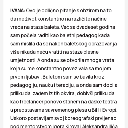
IVANA
: Ovo je odlično pitanje s obzirom na to
da me život konstantno na različite načine
vraća na staze baleta. Već sa dvadeset godina
sam počela raditi kao baletni pedagog kada
sam mislila da se nakon baletskog obrazovanja
više nikada neću vratiti na staze plesne
umjetnosti. A onda su se otvorila mnoga vrata
koja su me konstantno povezivala sa mojom
prvom ljubavi. Baletom sam se bavila kroz
pedagogiju, nauku i terapiju, a onda sam dobila
priliku da izađem iz tih okvira, dobivši priliku da
kao freelancer ponovo stanem na daske teatra
u predstavama savremenog plesa u BiH i Evropi.
Uskoro postavljam svoj koreografski prvijenac
pod mentorstvom Igora Kirova i Aleksandra Ilića