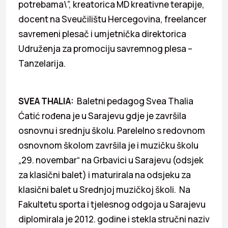
potrebama\”, kreatorica MD kreativne terapije,
docent na Sveučilištu Hercegovina, freelancer
savremeni plesač i umjetnička direktorica
Udruženja za promociju savremnog plesa –
Tanzelarija.
SVEA THALIA:
Baletni pedagog Svea Thalia
Ćatić rođena je u Sarajevu gdje je završila
osnovnu i srednju školu. Parelelno s redovnom
osnovnom školom završila je i muzičku školu
„29. novembar“ na Grbavici u Sarajevu (odsjek
za klasični balet) i maturirala na odsjeku za
klasični balet u Srednjoj muzičkoj školi. Na
Fakultetu sporta i tjelesnog odgoja u Sarajevu
diplomirala je 2012. godine i stekla stručni naziv