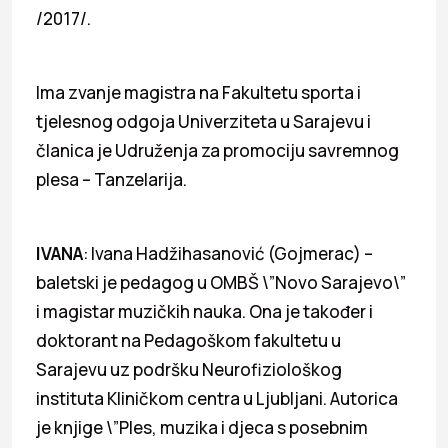
/2017/.
Ima zvanje magistra na Fakultetu sporta i
tjelesnog odgoja Univerziteta u Sarajevu i
članica je Udruženja za promociju savremnog
plesa – Tanzelarija.
IVANA
: Ivana Hadžihasanović (Gojmerac) –
baletski je pedagog u OMBŠ \”Novo Sarajevo\”
i magistar muzičkih nauka. Ona je također i
doktorant na Pedagoškom fakultetu u
Sarajevu uz podršku Neurofiziološkog
instituta Kliničkom centra u Ljubljani. Autorica
je knjige \”Ples, muzika i djeca s posebnim