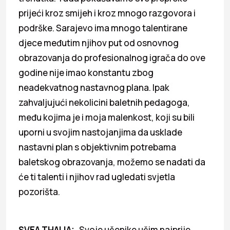
prijeći kroz smijeh i kroz mnogo razgovora i
podrške. Sarajevo ima mnogo talentirane
djece međutim njihov put od osnovnog
obrazovanja do profesionalnog igrača do ove
godine nije imao konstantu zbog
neadekvatnog nastavnog plana. Ipak
zahvaljujući nekolicini baletnih pedagoga,
među kojima je i moja malenkost, koji su bili
uporni u svojim nastojanjima da usklade
nastavni plan s objektivnim potrebama
baletskog obrazovanja, možemo se nadati da
će ti talenti i njihov rad ugledati svjetla
pozorišta.
SVEA THALIA:
Svoje učenike učim najprije