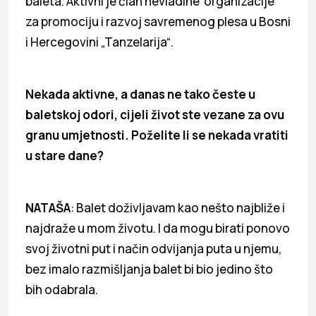
baleta. Aktivni je član nevladine organizacije
za promociju i razvoj savremenog plesa u Bosni
i Hercegovini „Tanzelarija“.
Nekada aktivne, a danas ne tako česte u
baletskoj odori, cijeli život ste vezane za ovu
granu umjetnosti. Poželite li se nekada vratiti
u stare dane?
NATAŠA
: Balet doživljavam kao nešto najbliže i
najdraže u mom životu. I da mogu birati ponovo
svoj životni put i način odvijanja puta u njemu,
bez imalo razmišljanja balet bi bio jedino što
bih odabrala.