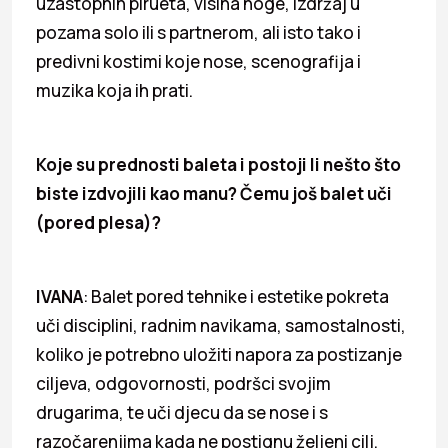
uzastopnih pirueta, visina noge, izdržaj u
pozama solo ili s partnerom, ali isto tako i
predivni kostimi koje nose, scenografija i
muzika koja ih prati.
Koje su prednosti baleta i postoji li nešto što
biste izdvojili kao manu? Čemu još balet uči
(pored plesa)?
IVANA
: Balet pored tehnike i estetike pokreta
uči disciplini, radnim navikama, samostalnosti,
koliko je potrebno uložiti napora za postizanje
ciljeva, odgovornosti, podršci svojim
drugarima, te uči djecu da se nose i s
razočarenjima kada ne postignu željeni cilj.