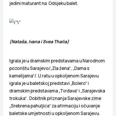
jedini maturant na Odsjeku balet.
(Nataša, Ivana i Svea Thalia)
Igrala je u dramskim predstavama u Narodnom
pozorištu Sarajevo/„Zla žena“, „Dama s
kamelijama“/. U ratu u opkoljenom Sarajevu
igrala je u baletskoj predstavi „Bolero“ i
dramskim predstavama „Tvrđava“ i „Sarajevska
trokuka“. Dobitnik priznanja Sarajevske zime
„Srebrena pahuljica“ za afirmaciju i očuvanje
baletske umjetnosti u opkoljenom Sarajevu.