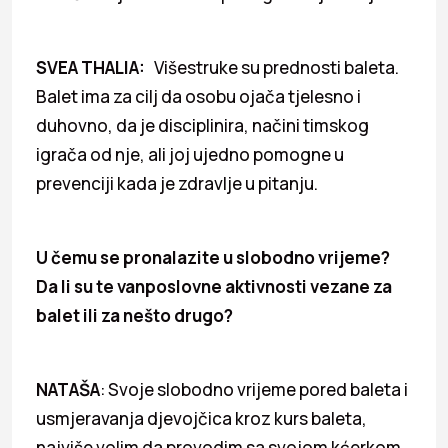
SVEA THALIA:
Višestruke su prednosti baleta.
Balet ima za cilj da osobu ojača tjelesno i
duhovno, da je disciplinira, načini timskog
igrača od nje, ali joj ujedno pomogne u
prevenciji kada je zdravlje u pitanju.
U čemu se pronalazite u slobodno vrijeme?
Da li su te vanposlovne aktivnosti vezane za
balet ili za nešto drugo?
NATAŠA
: Svoje slobodno vrijeme pored baleta i
usmjeravanja djevojčica kroz kurs baleta,
najviše volim da provodim sa svojom kćerkom