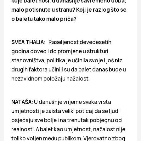
koje balet nosi, u današnje savremeno doba,
malo potisnute u stranu? Koji je razlog što se
o baletu tako malo priča?
SVEA THALIA:
Raseljenost devedesetih
godina doveo i do promjene u strukturi
stanovništva, politika je učinila svoje i još niz
drugih faktora učinili su da balet danas bude u
nezavidnom položaju nažalost.
NATAŠA
: U današnje vrijeme svaka vrsta
umjetnosti je zaista veliki poticaj da se ljudi
osjećaju sve bolje i na trenutak pobjegnu od
realnosti. A balet kao umjetnost, nažalost nije
toliko voljen među publikom. Vjerovatno zbog