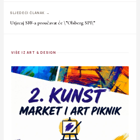
SLJEDEĆI ČLANAK →
Utjecaj SFF-a proučavat će \”Olsberg SPI\”
VIŠE IZ ART & DESIGN