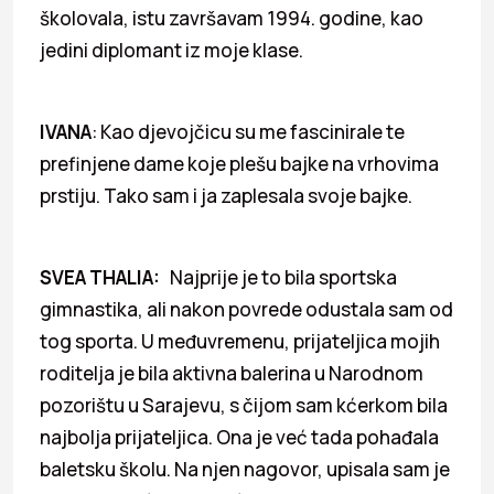
školovala, istu završavam 1994. godine, kao
jedini diplomant iz moje klase.
IVANA
: Kao djevojčicu su me fascinirale te
prefinjene dame koje plešu bajke na vrhovima
prstiju. Tako sam i ja zaplesala svoje bajke.
SVEA THALIA:
Najprije je to bila sportska
gimnastika, ali nakon povrede odustala sam od
tog sporta. U međuvremenu, prijateljica mojih
roditelja je bila aktivna balerina u Narodnom
pozorištu u Sarajevu, s čijom sam kćerkom bila
najbolja prijateljica. Ona je već tada pohađala
baletsku školu. Na njen nagovor, upisala sam je