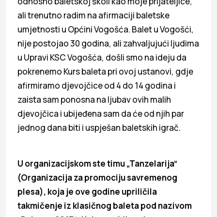
odnosno baletskoj školi kao moje prijateljice,
ali trenutno radim na afirmaciji baletske
umjetnosti u Općini Vogošća. Balet u Vogošći,
nije postojao 30 godina, ali zahvaljujući ljudima
u Upravi KSC Vogošća, došli smo na ideju da
pokrenemo Kurs baleta pri ovoj ustanovi, gdje
afirmiramo djevojčice od 4 do 14 godina i
zaista sam ponosna na ljubav ovih malih
djevojčica i ubijeđena sam da će od njih par
jednog dana biti i uspješan baletskih igrač.
U organizacijskom ste timu „Tanzelarija“
(Organizacija za promociju savremenog
plesa), koja je ove godine upriličila
takmičenje iz klasičnog baleta pod nazivom