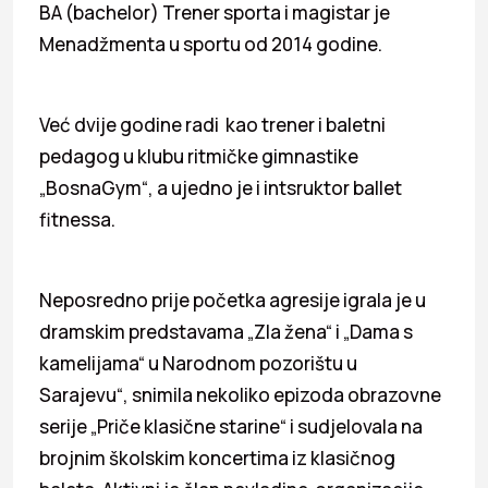
BA (bachelor) Trener sporta i magistar je
Menadžmenta u sportu od 2014 godine.
Već dvije godine radi kao trener i baletni
pedagog u klubu ritmičke gimnastike
„BosnaGym“, a ujedno je i intsruktor ballet
fitnessa.
Neposredno prije početka agresije igrala je u
dramskim predstavama „Zla žena“ i „Dama s
kamelijama“ u Narodnom pozorištu u
Sarajevu“, snimila nekoliko epizoda obrazovne
serije „Priče klasične starine“ i sudjelovala na
brojnim školskim koncertima iz klasičnog