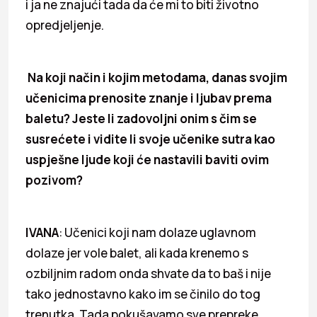
i ja ne znajući tada da će mi to biti životno
opredjeljenje.
Na koji način i kojim metodama, danas svojim
učenicima prenosite znanje i ljubav prema
baletu? Jeste li zadovoljni onim s čim se
susrećete i vidite li svoje učenike sutra kao
uspješne ljude koji će nastavili baviti ovim
pozivom?
IVANA
: Učenici koji nam dolaze uglavnom
dolaze jer vole balet, ali kada krenemo s
ozbiljnim radom onda shvate da to baš i nije
tako jednostavno kako im se činilo do tog
trenutka. Tada pokušavamo sve prepreke