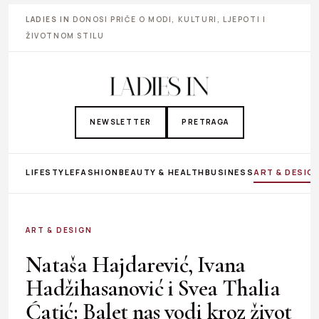
LADIES IN
DONOSI PRIČE O MODI, KULTURI, LJEPOTI I
ŽIVOTNOM STILU
NEWSLETTER
PRETRAGA
LIFESTYLE
FASHION
BEAUTY & HEALTH
BUSINESS
ART & DESIG
ART & DESIGN
Nataša Hajdarević, Ivana
Hadžihasanović i Svea Thalia
Ćatić: Balet nas vodi kroz život