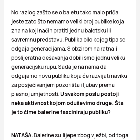
No razlog zašto se o baletu tako malo priča
jeste zato što nemamo veliki broj publike koja
zna na koji način pratiti jednu baletsku ili
savremnu predstavu. Publika bilo kojeg tipa se
odgaja generacijama. S obzirom na ratna i
poslijeratna dešavanja dobili smo jednu veliku
generacijsku rupu. Sada je na nama da
odgajamo novu publiku koja će razvijati naviku
za posjećivanjem pozorišta i ljubav prema
plesnoj umjetnosti.
U svakom poslu postoji
neka aktivnost kojom oduševimo druge. Šta
je to čime balerine fasciniraju publiku?
NATAŠA
: Balerine su lijepe zbog vježbi, od toga