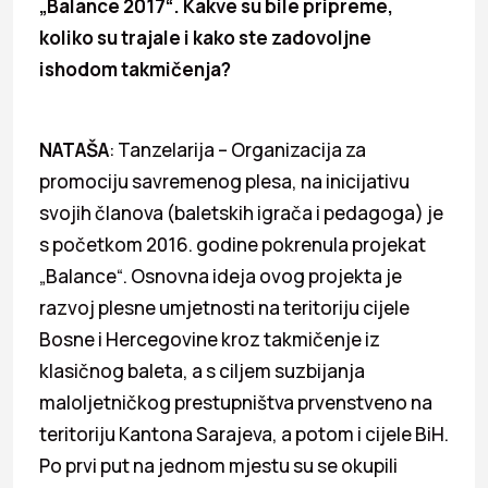
„Balance 2017“. Kakve su bile pripreme,
koliko su trajale i kako ste zadovoljne
ishodom takmičenja?
NATAŠA
: Tanzelarija – Organizacija za
promociju savremenog plesa, na inicijativu
svojih članova (baletskih igrača i pedagoga) je
s početkom 2016. godine pokrenula projekat
„Balance“. Osnovna ideja ovog projekta je
razvoj plesne umjetnosti na teritoriju cijele
Bosne i Hercegovine kroz takmičenje iz
klasičnog baleta, a s ciljem suzbijanja
maloljetničkog prestupništva prvenstveno na
teritoriju Kantona Sarajeva, a potom i cijele BiH.
Po prvi put na jednom mjestu su se okupili