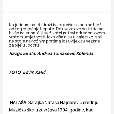
Ko jednom osjeti draži baleta više nikada ne bježi
od tog osjećaja ljepote. Dokaz za ovo su tri dame,
bivše balerine, čiji su životni putevi određeni ovom
vrstom umjetnosti. Iako više nisu u baletskoj sali i
ne stoje na nožnim prstima još uvijek su vezane
za bijelu „odoru“
Razgovarala: Andrea Tomašević Kolenda
FOTO: Edvin Kalić
NATAŠA
: Sarajka Nataša Hajdarević srednju
Muzičku školu završava 1994. godine, kao