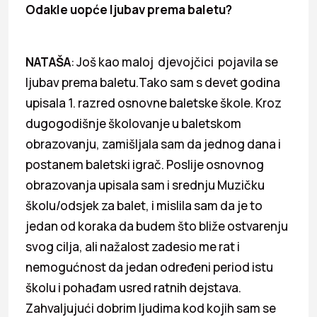
Odakle uopće ljubav prema baletu?
NATAŠA
: Još kao maloj djevojčici pojavila se
ljubav prema baletu.Tako sam s devet godina
upisala 1. razred osnovne baletske škole. Kroz
dugogodišnje školovanje u baletskom
obrazovanju, zamišljala sam da jednog dana i
postanem baletski igrač. Poslije osnovnog
obrazovanja upisala sam i srednju Muzičku
školu/odsjek za balet, i mislila sam da je to
jedan od koraka da budem što bliže ostvarenju
svog cilja, ali nažalost zadesio me rat i
nemogućnost da jedan određeni period istu
školu i pohađam usred ratnih dejstava.
Zahvaljujući dobrim ljudima kod kojih sam se