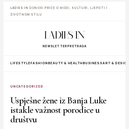
LADIES IN
DONOSI PRIČE O MODI, KULTURI, LJEPOTI I
ŽIVOTNOM STILU
NEWSLETTER
PRETRAGA
LIFESTYLE
FASHION
BEAUTY & HEALTH
BUSINESS
ART & DESIG
UNCATEGORIZED
Uspješne žene iz Banja Luke
istakle važnost porodice u
društvu