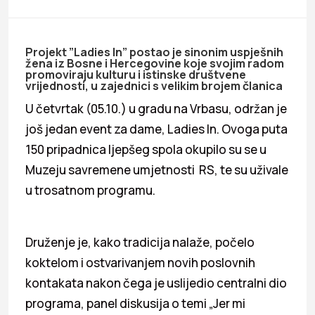
Projekt ”Ladies In” postao je sinonim uspješnih
žena iz Bosne i Hercegovine koje svojim radom
promoviraju kulturu i istinske društvene
vrijednosti, u zajednici s velikim brojem članica
U četvrtak (05.10.) u gradu na Vrbasu, održan je
još jedan event za dame, Ladies In. Ovoga puta
150 pripadnica ljepšeg spola okupilo su se u
Muzeju savremene umjetnosti RS, te su uživale
u trosatnom programu.
Druženje je, kako tradicija nalaže, počelo
koktelom i ostvarivanjem novih poslovnih
kontakata nakon čega je uslijedio centralni dio
programa, panel diskusija o temi „Jer mi