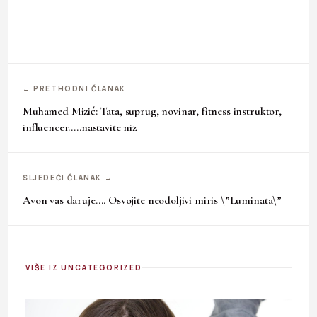
← PRETHODNI ČLANAK
Muhamed Mizić: Tata, suprug, novinar, fitness instruktor,
influencer…..nastavite niz
SLJEDEĆI ČLANAK →
Avon vas daruje…. Osvojite neodoljivi miris \”Luminata\”
VIŠE IZ UNCATEGORIZED