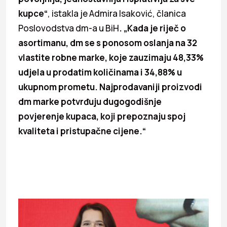
kupce“
, istakla je Admira Isaković, članica
Poslovodstva dm-a u BiH
. „Kada je riječ o
asortimanu, dm se s ponosom oslanja na 32
vlastite robne marke, koje zauzimaju 48,33%
udjela u prodatim količinama i 34,88% u
ukupnom prometu. Najprodavaniji proizvodi
dm marke potvrđuju dugogodišnje
povjerenje kupaca, koji prepoznaju spoj
kvaliteta i pristupačne cijene.“