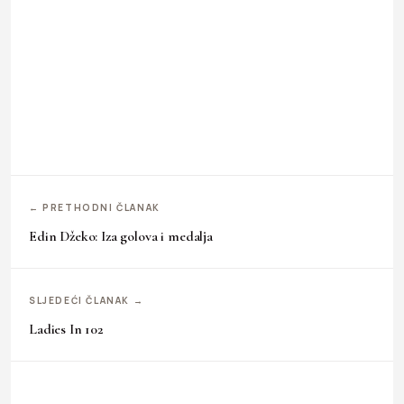
← PRETHODNI ČLANAK
Edin Džeko: Iza golova i medalja
SLJEDEĆI ČLANAK →
Ladies In 102