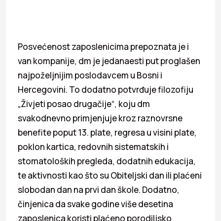
Posvećenost zaposlenicima prepoznata je i
van kompanije, dm je jedanaesti put proglašen
najpoželjnijim poslodavcem u Bosni i
Hercegovini. To dodatno potvrđuje filozofiju
„Živjeti posao drugačije“, koju dm
svakodnevno primjenjuje kroz raznovrsne
benefite poput 13. plate, regresa u visini plate,
poklon kartica, redovnih sistematskih i
stomatoloških pregleda, dodatnih edukacija,
te aktivnosti kao što su Obiteljski dan ili plaćeni
slobodan dan na prvi dan škole. Dodatno,
činjenica da svake godine više desetina
zaposlenica koristi plaćeno porodiljsko