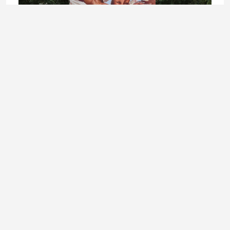
VIJESTI
dm najavio 13. besplatne preglede dermoskopom u 4 bh.
grada
8. July 2026.