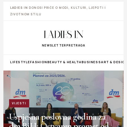
LADIES IN
DONOSI PRIČE O MODI, KULTURI, LJEPOTI I
ŽIVOTNOM STILU
NEWSLETTER
PRETRAGA
LIFESTYLE
FASHION
BEAUTY & HEALTH
BUSINESS
ART & DESIG
VIJESTI
Uspješna poslovna godina za
dm BiH: Ostvaren promet od