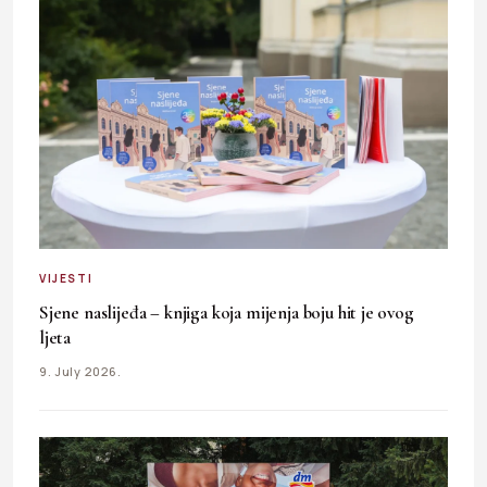
VIJESTI
Sjene naslijeđa – knjiga koja mijenja boju hit je ovog
ljeta
9. July 2026.