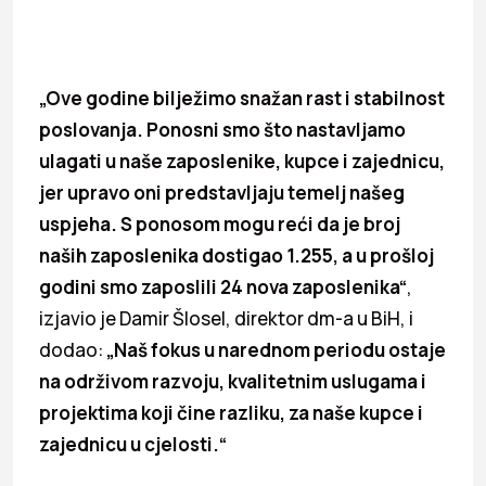
„Ove godine bilježimo snažan rast i stabilnost
poslovanja. Ponosni smo što nastavljamo
ulagati u naše zaposlenike, kupce i zajednicu,
jer upravo oni predstavljaju temelj našeg
uspjeha. S ponosom mogu reći da je broj
naših zaposlenika dostigao 1.255, a u prošloj
godini smo zaposlili 24 nova zaposlenika“
,
izjavio je Damir Šlosel, direktor dm-a u BiH, i
dodao:
„Naš fokus u narednom periodu ostaje
na održivom razvoju, kvalitetnim uslugama i
projektima koji čine razliku, za naše kupce i
zajednicu u cjelosti.“