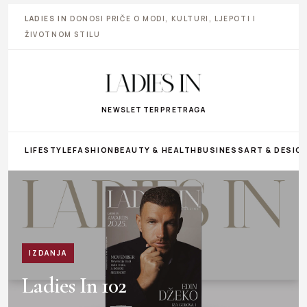
LADIES IN
DONOSI PRIČE O MODI, KULTURI, LJEPOTI I
ŽIVOTNOM STILU
NEWSLETTER
PRETRAGA
LIFESTYLE
FASHION
BEAUTY & HEALTH
BUSINESS
ART & DESIG
IZDANJA
Ladies In 102