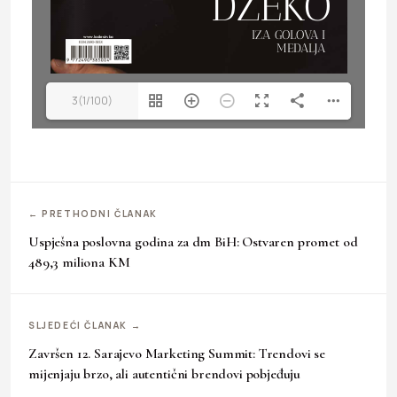
3(1/100)
← PRETHODNI ČLANAK
Uspješna poslovna godina za dm BiH: Ostvaren promet od
489,3 miliona KM
SLJEDEĆI ČLANAK →
Završen 12. Sarajevo Marketing Summit: Trendovi se
mijenjaju brzo, ali autentični brendovi pobjeđuju