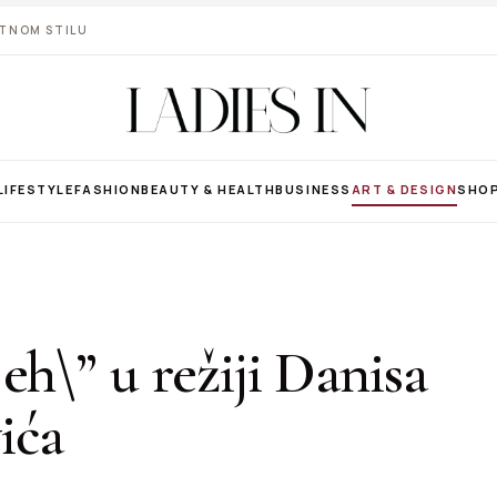
VOTNOM STILU
LIFESTYLE
FASHION
BEAUTY & HEALTH
BUSINESS
ART & DESIGN
SHO
eh\” u režiji Danisa
ića