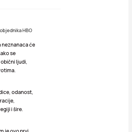
 pobjednika HBO
ih neznanaca će
Kako se
obični ljudi,
votima.
odice, odanost,
racije,
ji i šire.
m je ovo prvi