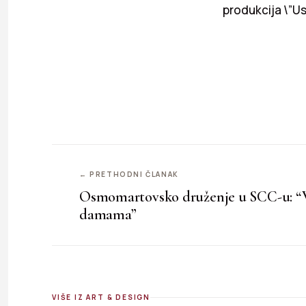
produkcija \”Us
← PRETHODNI ČLANAK
Osmomartovsko druženje u SCC-u: “V
damama”
VIŠE IZ ART & DESIGN