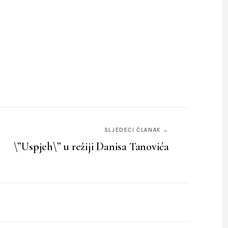
SLJEDEĆI ČLANAK →
\”Uspjeh\” u režiji Danisa Tanovića