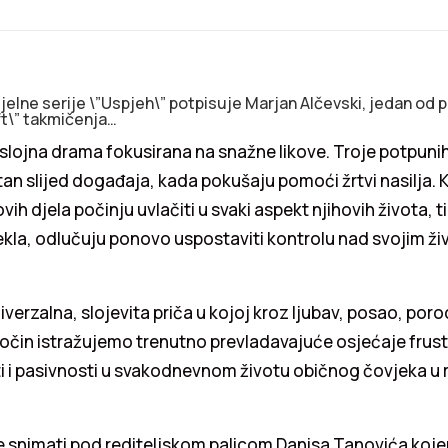
jelne serije \”Uspjeh\” potpisuje Marjan Alčevski, jedan od
aft\” takmičenja…
eslojna drama fokusirana na snažne likove. Troje potpun
an slijed događaja, kada pokušaju pomoći žrtvi nasilja. 
vih djela počinju uvlačiti u svaki aspekt njihovih života, ti 
jekla, odlučuju ponovo uspostaviti kontrolu nad svojim ži
niverzalna, slojevita priča u kojoj kroz ljubav, posao, por
ločin istražujemo trenutno prevladavajuće osjećaje frust
 pasivnosti u svakodnevnom životu običnog čovjeka u regi
e snimati pod rediteljskom palicom Danisa Tanovića koje