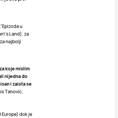
\”Epizoda u
an\’s Land), za
za najbolji
za koje mislim
ali nijedna do
isan i zaista se
is Tanović,
 Europe) dok je