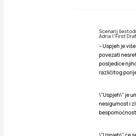
Scenarij šestodi
Adria \”First Dr
– Uspjeh je viš
povezati nesret
posljedice njiho
različitog pori
\”Uspjeh\” je u
nesigurnost i z
bespomoćnosti i
\”Uspjeh\” će s