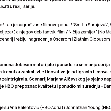
ati u režiji serije.
ežirao je nagrađivane filmove poput \”Smrt u Sarajevu\”, 
eljeza\”, a njegov debitantski film \”Ničija zemlja\” (No M
scenarij i režiju, nagrađen je Oscarom i Zlatnim Globusom 
.
emena dobivam materijale i ponude za snimanje serija 
 trenutku zanimljivije i inovativnije od igranih filmova, 
 zaintrigirala. Scenarij Marjana Alčevskog je sjajno nap
 je HBO prepoznao kvalitetu i ponudio mi suradnju
– Dan
ije su Ana Balentović (HBO Adria) i Johnathan Young (HBO