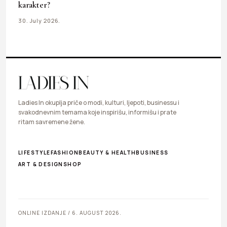
karakter?
30. July 2026.
Ladies In okuplja priče o modi, kulturi, ljepoti, businessu i
svakodnevnim temama koje inspirišu, informišu i prate
ritam savremene žene.
LIFESTYLE
FASHION
BEAUTY & HEALTH
BUSINESS
ART & DESIGN
SHOP
ONLINE IZDANJE / 6. AUGUST 2026.