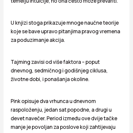
temelju intuicije, no ona često može prevariti.
U knjizi stoga prikazuje mnoge naučne teorije
koje se bave upravo pitanjima pravog vremena
za poduzimanje akcija.
Tajming zavisi od više faktora – poput
dnevnog, sedmičnog i godišnjeg ciklusa,
životne dobi, i ponašanja okoline.
Pink opisuje dva vrhunca u dnevnom
raspoloženju, jedan sat popodne, a drugi u
devet navečer. Period između ove dvije tačke
manje je povoljan za poslove koji zahtijevaju