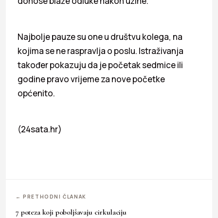
donose blaže odluke nakon užine.
Najbolje pauze su one u društvu kolega, na
kojima se ne raspravlja o poslu. Istraživanja
također pokazuju da je početak sedmice ili
godine pravo vrijeme za nove početke
općenito.
(24sata.hr)
← PRETHODNI ČLANAK
7 poteza koji poboljšavaju cirkulaciju