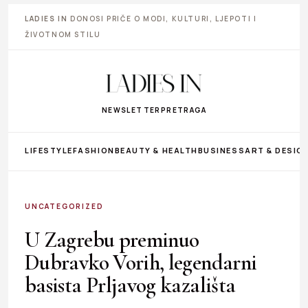
LADIES IN
DONOSI PRIČE O MODI, KULTURI, LJEPOTI I
ŽIVOTNOM STILU
NEWSLETTER
PRETRAGA
LIFESTYLE
FASHION
BEAUTY & HEALTH
BUSINESS
ART & DESIG
UNCATEGORIZED
U Zagrebu preminuo
Dubravko Vorih, legendarni
basista Prljavog kazališta