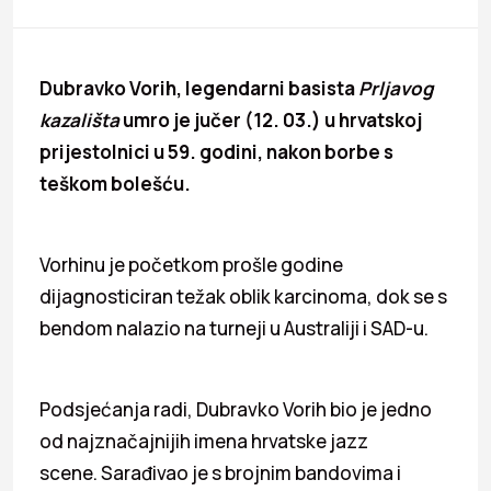
Dubravko Vorih, legendarni basista
Prljavog
kazališta
umro je jučer (12. 03.) u hrvatskoj
prijestolnici u 59. godini, nakon borbe s
teškom bolešću.
Vorhinu je početkom prošle godine
dijagnosticiran težak oblik karcinoma, dok se s
bendom nalazio na turneji u Australiji i SAD-u.
Podsjećanja radi, Dubravko Vorih bio je jedno
od najznačajnijih imena hrvatske jazz
scene. Sarađivao je s brojnim bandovima i