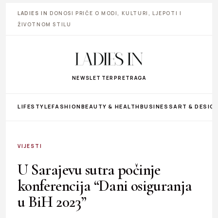
LADIES IN
DONOSI PRIČE O MODI, KULTURI, LJEPOTI I
ŽIVOTNOM STILU
NEWSLETTER
PRETRAGA
LIFESTYLE
FASHION
BEAUTY & HEALTH
BUSINESS
ART & DESIG
VIJESTI
U Sarajevu sutra počinje
konferencija “Dani osiguranja
u BiH 2023”