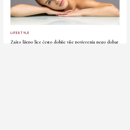
LIFESTYLE
Zašto lijepo lice često dobije više povjerenja nego dobar
karakter?
30. July 2026.
Ladies In okuplja priče o modi, kulturi, ljepoti, businessu i
svakodnevnim temama koje inspirišu, informišu i prate
ritam savremene žene.