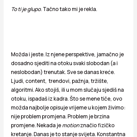
To ti je glupo
. Tačno tako mi je rekla.
Možda i jeste. Iz njene perspektive, jamačno je
dosadno sjediti na otoku svaki slobodan (a i
neslobodan) trenutak. Sve se danas kreće.
Ljudi, content, trendovi, pažnja, tržište,
algoritmi. Ako stojiš, ili u mom slučaju sjediš na
otoku, ispadaš iz kadra. Što se mene tiče, ovo
možda najbolje opisuje vrijeme u kojem živimo:
nije problem promjena. Problem je brzina
promjene. Nekada je
motion
značio fizičko
kretanje. Danas je to stanje svijeta. Konstantna