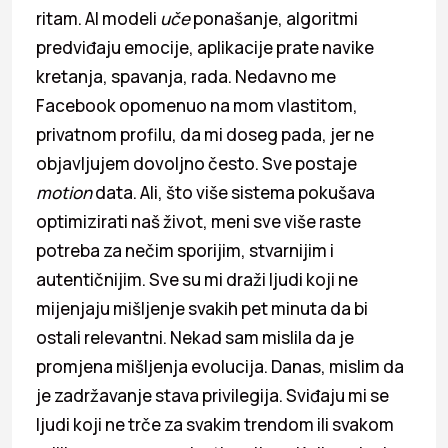
ritam. AI modeli
uče
ponašanje, algoritmi
predviđaju emocije, aplikacije prate navike
kretanja, spavanja, rada. Nedavno me
Facebook opomenuo na mom vlastitom,
privatnom profilu, da mi doseg pada, jer ne
objavljujem dovoljno često. Sve postaje
motion
data. Ali, što više sistema pokušava
optimizirati naš život, meni sve više raste
potreba za nečim sporijim, stvarnijim i
autentičnijim. Sve su mi draži ljudi koji ne
mijenjaju mišljenje svakih pet minuta da bi
ostali relevantni. Nekad sam mislila da je
promjena mišljenja evolucija. Danas, mislim da
je zadržavanje stava privilegija. Sviđaju mi se
ljudi koji ne trče za svakim trendom ili svakom