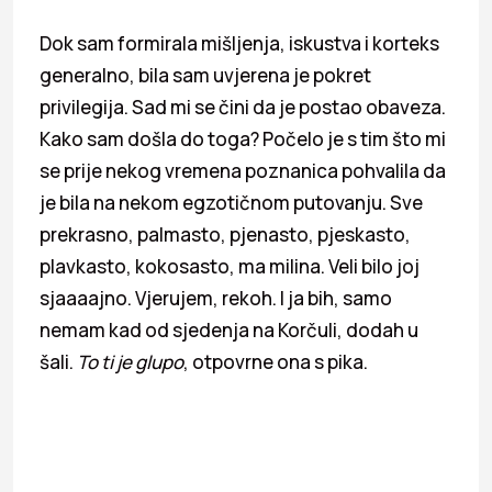
Dok sam formirala mišljenja, iskustva i korteks
generalno, bila sam uvjerena je pokret
privilegija. Sad mi se čini da je postao obaveza.
Kako sam došla do toga? Počelo je s tim što mi
se prije nekog vremena poznanica pohvalila da
je bila na nekom egzotičnom putovanju. Sve
prekrasno, palmasto, pjenasto, pjeskasto,
plavkasto, kokosasto, ma milina. Veli bilo joj
sjaaaajno. Vjerujem, rekoh. I ja bih, samo
nemam kad od sjedenja na Korčuli, dodah u
šali.
To ti je glupo
, otpovrne ona s pika.