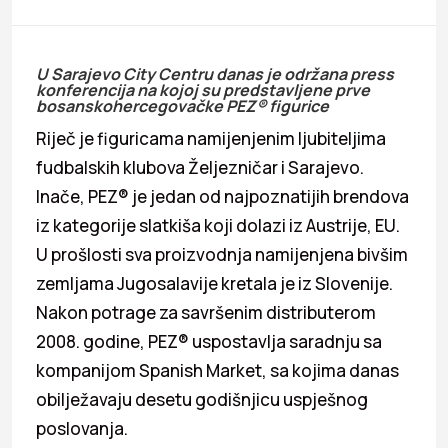
U Sarajevo City Centru danas je održana press
konferencija na kojoj su predstavljene prve
bosanskohercegovačke PEZ® figurice
Riječ je figuricama namijenjenim ljubiteljima
fudbalskih klubova Željezničar i Sarajevo.
Inače, PEZ® je jedan od najpoznatijih brendova
iz kategorije slatkiša koji dolazi iz Austrije, EU.
U prošlosti sva proizvodnja namijenjena bivšim
zemljama Jugosalavije kretala je iz Slovenije.
Nakon potrage za savršenim distributerom
2008. godine, PEZ® uspostavlja saradnju sa
kompanijom Spanish Market, sa kojima danas
obilježavaju desetu godišnjicu uspješnog
poslovanja.