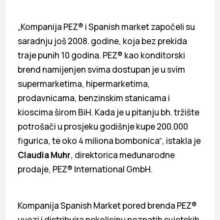
„Kompanija PEZ® i Spanish market započeli su
saradnju još 2008. godine, koja bez prekida
traje punih 10 godina. PEZ® kao konditorski
brend namijenjen svima dostupan je u svim
supermarketima, hipermarketima,
prodavnicama, benzinskim stanicama i
kioscima širom BiH. Kada je u pitanju bh. tržište
potrošači u prosjeku godišnje kupe 200.000
figurica, te oko 4 miliona bombonica“, istakla je
Claudia Muhr
, direktorica međunarodne
prodaje, PEZ® International GmbH.
Kompanija Spanish Market pored brenda PEZ®
uvozi i distribuira nekolicinu poznatih svjetskih