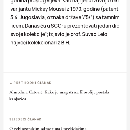
godina prošlog vijeka. Kao najrjeđu izdvojio bih
varijantu Mickey Mouse iz 1970. godine (patent
3.4, Jugoslavia, oznaka države \”5\”) sa tamnim
licem. Danas ću u SCC-u prezentovati jedan dio
svoje kolekcije“; izjavio je prof. Suvad Lelo,
najveći kolekcionar iz BiH.
← PRETHODNI ČLANAK
Almedina Ćatović: Kako je magistrica filozofije postala
krojačica
SLJEDEĆI ČLANAK →
O robinzonskim odmorima i prekidačima