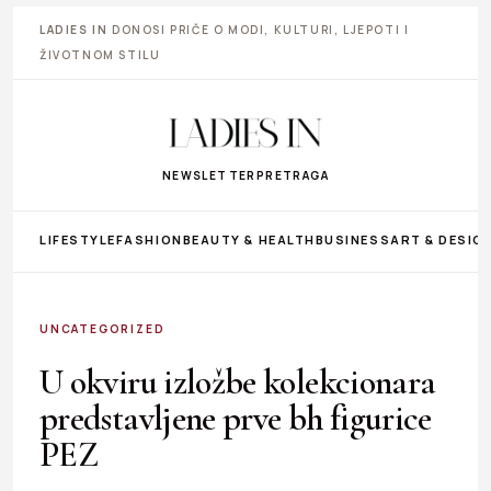
LADIES IN
DONOSI PRIČE O MODI, KULTURI, LJEPOTI I
ŽIVOTNOM STILU
NEWSLETTER
PRETRAGA
LIFESTYLE
FASHION
BEAUTY & HEALTH
BUSINESS
ART & DESIG
UNCATEGORIZED
U okviru izložbe kolekcionara
predstavljene prve bh figurice
PEZ