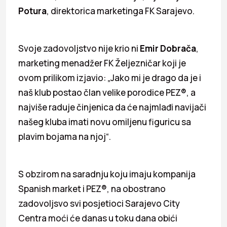
Potura
, direktorica marketinga FK Sarajevo.
Svoje zadovoljstvo nije krio ni
Emir Dobra
č
a
,
marketing menadžer FK Željezničar koji je
ovom prilikom izjavio: „Jako mi je drago da je i
naš klub postao član velike porodice PEZ®, a
najviše raduje činjenica da će najmlađi navijači
našeg kluba imati novu omiljenu figuricu sa
plavim bojama na njoj“.
S obzirom na saradnju koju imaju kompanija
Spanish market i PEZ®, na obostrano
zadovoljsvo svi posjetioci Sarajevo City
Centra moći će danas u toku dana obići