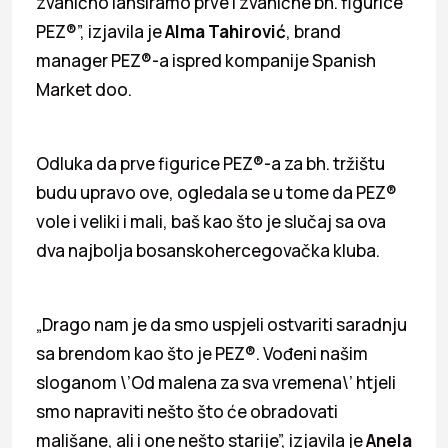
zvanično lansiramo prve i zvanične bh. figurice
PEZ®”, izjavila je
Alma Tahirovi
ć
, brand
manager PEZ®-a ispred kompanije Spanish
Market doo.
Odluka da prve figurice PEZ®-a za bh. tržištu
budu upravo ove, ogledala se u tome da PEZ®
vole i veliki i mali, baš kao što je slučaj sa ova
dva najbolja bosanskohercegovačka kluba.
„Drago nam je da smo uspjeli ostvariti saradnju
sa brendom kao što je PEZ®. Vođeni našim
sloganom \’Od malena za sva vremena\’ htjeli
smo napraviti nešto što će obradovati
mališane, ali i one nešto starije”, izjavila je
Anela