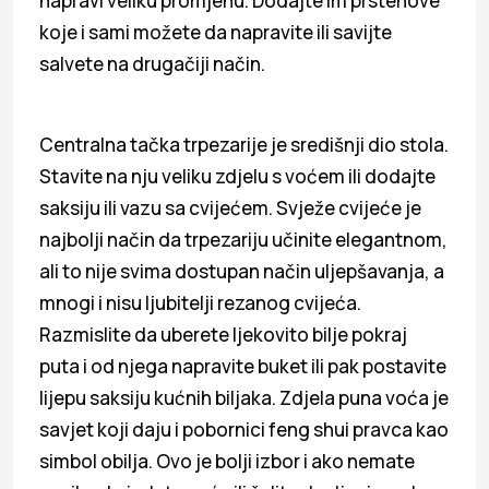
napravi veliku promjenu. Dodajte im prstenove
koje i sami možete da napravite ili savijte
salvete na drugačiji način.
Centralna tačka trpezarije je središnji dio stola.
Stavite na nju veliku zdjelu s voćem ili dodajte
saksiju ili vazu sa cvijećem. Svježe cvijeće je
najbolji način da trpezariju učinite elegantnom,
ali to nije svima dostupan način uljepšavanja, a
mnogi i nisu ljubitelji rezanog cvijeća.
Razmislite da uberete ljekovito bilje pokraj
puta i od njega napravite buket ili pak postavite
lijepu saksiju kućnih biljaka. Zdjela puna voća je
savjet koji daju i pobornici feng shui pravca kao
simbol obilja. Ovo je bolji izbor i ako nemate