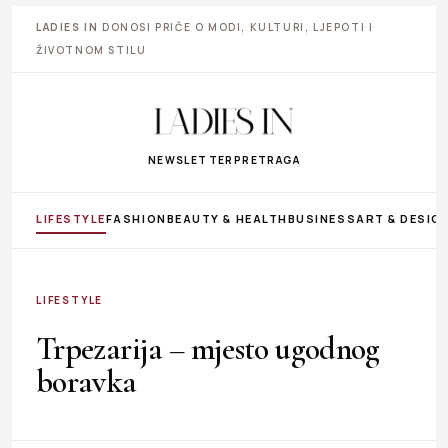
LADIES IN
DONOSI PRIČE O MODI, KULTURI, LJEPOTI I
ŽIVOTNOM STILU
NEWSLETTER
PRETRAGA
LIFESTYLE
FASHION
BEAUTY & HEALTH
BUSINESS
ART & DESIG
LIFESTYLE
Trpezarija – mjesto ugodnog
boravka