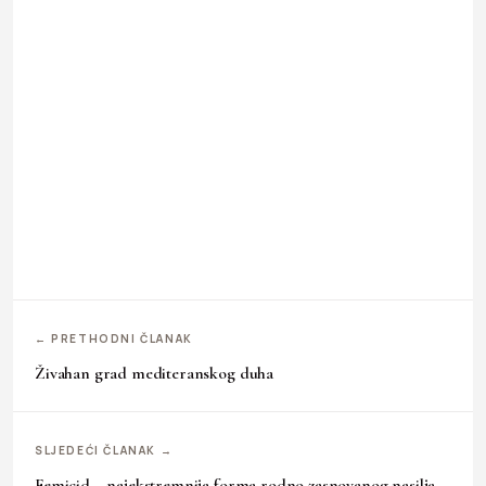
← PRETHODNI ČLANAK
Živahan grad mediteranskog duha
SLJEDEĆI ČLANAK →
Femicid – najekstremnija forma rodno zasnovanog nasilja