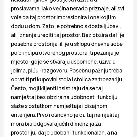
proslavama. Iako većina nerado priznaje, ali svi
vole da taj prostor impresionira i one koji im
dođu u dom. Zato je potrebno s dosta ljubavi,
ali i znanja urediti taj prostor. Bez obzira da li je
posebna prostorija, ili je u sklopu dnevne sobe
po principu otvorenog prostora, trpezarija je
mjesto, gdje se stvaraju uspomene, uživa u
jelima, piću i razgovoru. Posebnu pažnju treba
obratiti pri kupovini stola i stolica za trpezariju.
Često, moji klijenti insistiraju da se taj
namještaj bez obzira na udobnost i funkciju
slaže s ostatkom namještaja i dizajnom
enterijera. Prvo i osnovno je da taj namještaj
mora biti odgovarajućih dimenzija za
prostoriju, da je udoban i funkcionalan, a na