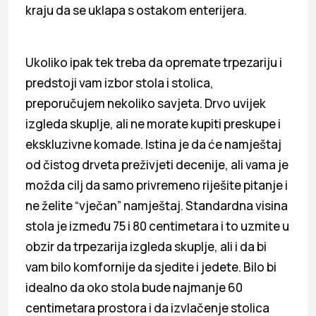
kraju da se uklapa s ostakom enterijera.
Ukoliko ipak tek treba da opremate trpezariju i
predstoji vam izbor stola i stolica,
preporučujem nekoliko savjeta. Drvo uvijek
izgleda skuplje, ali ne morate kupiti preskupe i
ekskluzivne komade. Istina je da će namještaj
od čistog drveta preživjeti decenije, ali vama je
možda cilj da samo privremeno riješite pitanje i
ne želite “vječan” namještaj. Standardna visina
stola je između 75 i 80 centimetara i to uzmite u
obzir da trpezarija izgleda skuplje, ali i da bi
vam bilo komfornije da sjedite i jedete. Bilo bi
idealno da oko stola bude najmanje 60
centimetara prostora i da izvlačenje stolica