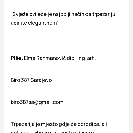
“Svježe cvijeće je najbolji način da trpezariju
učinite elegantnom”
Piše:
Elma Rahmanović dipl. ing. arh.
Biro 387 Sarajevo
biro387sa@gmail.com
Trpezarija je mjesto gdje će porodica, ali
nekada i njihovi gosti jesti i uživati u