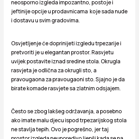
neosporno izgleda impozantno, postoje i
jeftinije opcije u prodavnicama koje sada nude
i dostavu u svim gradovima.
Osvjetljenje će doprinijeti izgledu trpezarije i
pretvoriti je u elegantan prostor. Rasvjetu
uvijek postavite iznad sredine stola. Okrugla
rasvjeta je odlična za okrugli sto, a
pravougaona za pravougaoni sto. Sjajno je da
birate komade rasvjete sa zlatnim odsjajem.
Često se zbog lakšeg održavanja, a posebno
ako imate malu djecu ispod trpezarijskog stola
ne stavlja tepih. Ovo je pogrešno, jer taj
prostor izgleda neuporedivo ljepši kada se na