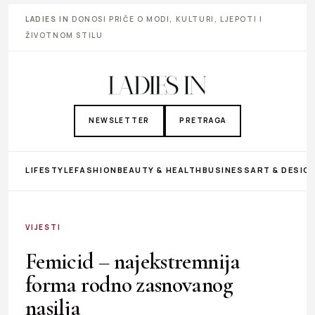
LADIES IN
DONOSI PRIČE O MODI, KULTURI, LJEPOTI I
ŽIVOTNOM STILU
NEWSLETTER
PRETRAGA
LIFESTYLE
FASHION
BEAUTY & HEALTH
BUSINESS
ART & DESIG
VIJESTI
Femicid – najekstremnija
forma rodno zasnovanog
nasilja