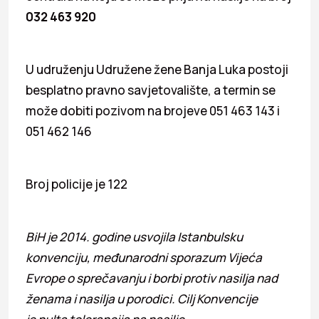
032 463 920
U udruženju Udružene žene Banja Luka postoji
besplatno pravno savjetovalište, a termin se
može dobiti pozivom na brojeve 051 463 143 i
051 462 146
Broj policije je 122
BiH je 2014. godine usvojila Istanbulsku
konvenciju, međunarodni sporazum Vijeća
Evrope o sprečavanju i borbi protiv nasilja nad
ženama i nasilja u porodici. Cilj Konvencije