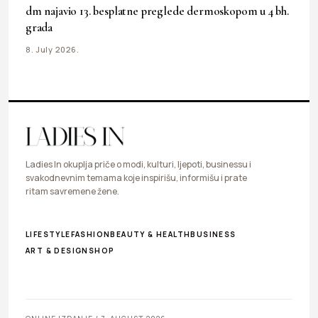
dm najavio 13. besplatne preglede dermoskopom u 4 bh.
grada
8. July 2026.
Ladies In okuplja priče o modi, kulturi, ljepoti, businessu i
svakodnevnim temama koje inspirišu, informišu i prate
ritam savremene žene.
LIFESTYLE
FASHION
BEAUTY & HEALTH
BUSINESS
ART & DESIGN
SHOP