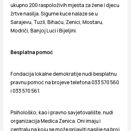
ukupno 200 raspoloživih mjesta za žene i djecu
žrtve nasilja. Sigurne kuće nalaze se u
Sarajevu, Tuzli, Bihaću, Zenici, Mostaru,
Modriči, Banjoj Luci i Bijeljini.
Besplatna pomoć
Fondacija lokalne demokratije nudi besplatnu
pravnu pomoć na brojeve telefona 033 570 560
i 033 570 561.
Psihološko, kao i pravno savjetovalište, nudi
organizacija Medica Zenica. Oni imaju i
centralu na koju se može prijaviti nasilje na broj