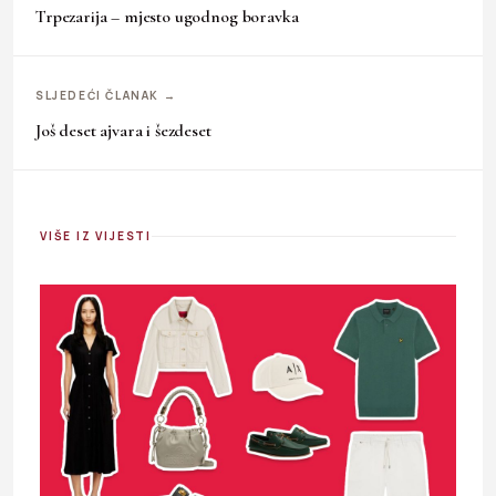
Trpezarija – mjesto ugodnog boravka
SLJEDEĆI ČLANAK →
Još deset ajvara i šezdeset
VIŠE IZ VIJESTI