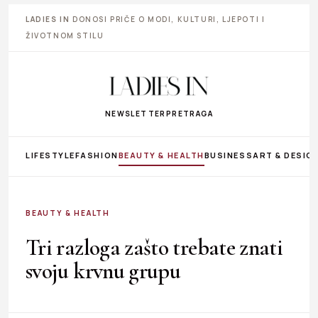
LADIES IN
DONOSI PRIČE O MODI, KULTURI, LJEPOTI I
ŽIVOTNOM STILU
NEWSLETTER
PRETRAGA
LIFESTYLE
FASHION
BEAUTY & HEALTH
BUSINESS
ART & DESIG
BEAUTY & HEALTH
Tri razloga zašto trebate znati
svoju krvnu grupu