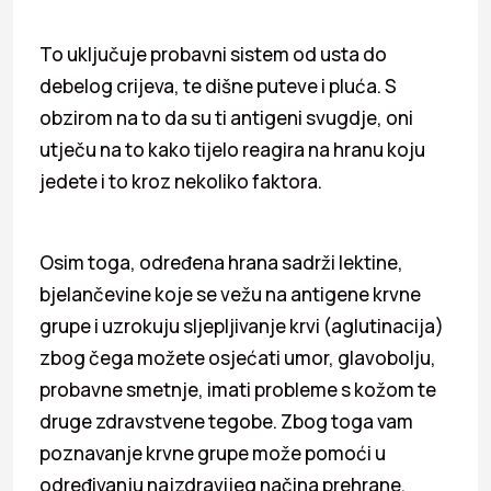
To uključuje probavni sistem od usta do
debelog crijeva, te dišne puteve i pluća. S
obzirom na to da su ti antigeni svugdje, oni
utječu na to kako tijelo reagira na hranu koju
jedete i to kroz nekoliko faktora.
Osim toga, određena hrana sadrži lektine,
bjelančevine koje se vežu na antigene krvne
grupe i uzrokuju sljepljivanje krvi (aglutinacija)
zbog čega možete osjećati umor, glavobolju,
probavne smetnje, imati probleme s kožom te
druge zdravstvene tegobe. Zbog toga vam
poznavanje krvne grupe može pomoći u
određivanju najzdravijeg načina prehrane.