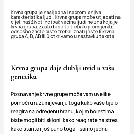
Krvna grupa je nasljedna i nepromjenjiva
karakteristika ljudi. Krvna grupa može utjecati na
cijeli naš život, no ipak većina ljudi ne zna koja je
krvna grupa. Zašto bi se to trebalo promijeniti,
odnosno zašto biste trebali znati jeste li krvna
grupa A, B, AB ili 0 otkrivamo u nastavku teksta
Krvna grupa daje dublji uvid u vašu
genetiku
Poznavanje krvne grupe može vam uvelike
pomoći u razumijevanju toga kako vaše tijelo
reagira na određenu hranu, kojim bolestima
biste mogli biti skloni, kako reagirate na stres,
kako starite i još puno toga. I samo jedna