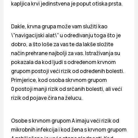
kapljica krvi jedinstvena je poput otiska prsta.
Dakle, krvna grupa može vam služiti kao
\”navigacijski alat\” u određivanju toga što je
dobro, a što loše za vas te da lakše složite
način prehrane najbolji za vas. Istraživanja su
pokazala da kod ljudi s određenom krvnom
grupom postoji veći rizik od određenih bolesti.
Primjerice, kod osoba skrvnom grupom
0 postoji manji rizik od srčanih bolesti, ali veći
rizik od pojave čira na želucu.
Osobe s krvnom grupom A imaju veći rizik od
mikrobnih infekcija i kod žena s krvnom grupom