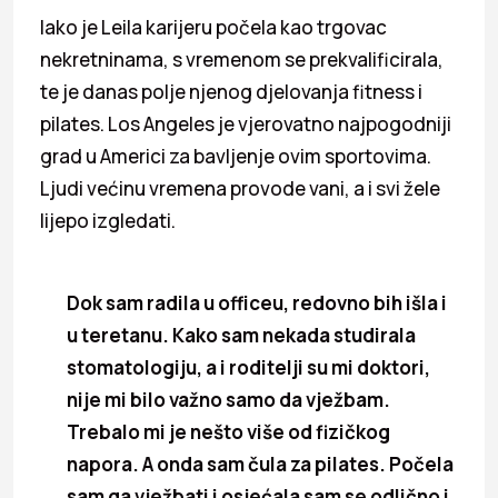
Iako je Leila karijeru počela kao trgovac
nekretninama, s vremenom se prekvalificirala,
te je danas polje njenog djelovanja fitness i
pilates. Los Angeles je vjerovatno najpogodniji
grad u Americi za bavljenje ovim sportovima.
Ljudi većinu vremena provode vani, a i svi žele
lijepo izgledati.
Dok sam radila u officeu, redovno bih išla i
u teretanu. Kako sam nekada studirala
stomatologiju, a i roditelji su mi doktori,
nije mi bilo važno samo da vježbam.
Trebalo mi je nešto više od fizičkog
napora. A onda sam čula za pilates. Počela
sam ga vježbati i osjećala sam se odlično i