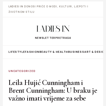
LADIES IN
DONOSI PRIČE O MODI, KULTURI, LJEPOTI I
ŽIVOTNOM STILU
NEWSLETTER
PRETRAGA
LIFESTYLE
FASHION
BEAUTY & HEALTH
BUSINESS
ART & DESIG
UNCATEGORIZED
Leila Hujić Cunningham i
Brent Cunningham: U braku je
važno imati vrijeme za sebe