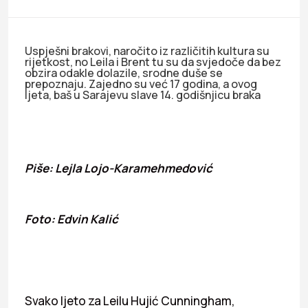
Uspješni brakovi, naročito iz različitih kultura su
rijetkost, no Leila i Brent tu su da svjedoče da bez
obzira odakle dolazile, srodne duše se
prepoznaju. Zajedno su već 17 godina, a ovog
ljeta, baš u Sarajevu slave 14. godišnjicu braka
Piše: Lejla Lojo-Karamehmedović
Foto: Edvin Kalić
Svako ljeto za Leilu Hujić Cunningham,