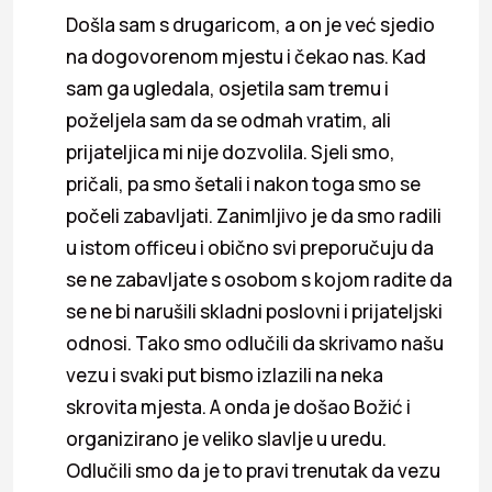
Došla sam s drugaricom, a on je već sjedio
na dogovorenom mjestu i čekao nas. Kad
sam ga ugledala, osjetila sam tremu i
poželjela sam da se odmah vratim, ali
prijateljica mi nije dozvolila. Sjeli smo,
pričali, pa smo šetali i nakon toga smo se
počeli zabavljati. Zanimljivo je da smo radili
u istom officeu i obično svi preporučuju da
se ne zabavljate s osobom s kojom radite da
se ne bi narušili skladni poslovni i prijateljski
odnosi. Tako smo odlučili da skrivamo našu
vezu i svaki put bismo izlazili na neka
skrovita mjesta. A onda je došao Božić i
organizirano je veliko slavlje u uredu.
Odlučili smo da je to pravi trenutak da vezu