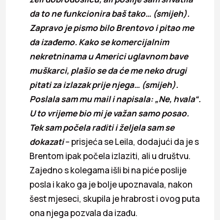
da to ne funkcionira baš tako… (smijeh).
Zapravo je pismo bilo Brentovo i pitao me
da izađemo. Kako se komercijalnim
nekretninama u Americi uglavnom bave
muškarci, plašio se da će me neko drugi
pitati za izlazak prije njega… (smijeh).
Poslala sam mu mail i napisala: „Ne, hvala“.
U to vrijeme bio mi je važan samo posao.
Tek sam počela raditi i željela sam se
dokazati
– prisjeća se Leila, dodajući da je s
Brentom ipak počela izlaziti, ali u društvu.
Zajedno s kolegama išli bi na piće poslije
posla i kako ga je bolje upoznavala, nakon
šest mjeseci, skupila je hrabrost i ovog puta
ona njega pozvala da izađu.