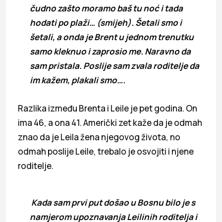
čudno zašto moramo baš tu noć i tada
hodati po plaži… (smijeh). Šetali smo i
šetali, a onda je Brent u jednom trenutku
samo kleknuo i zaprosio me. Naravno da
sam pristala. Poslije sam zvala roditelje da
im kažem, plakali smo….
Razlika između Brenta i Leile je pet godina. On
ima 46, a ona 41. Američki zet kaže da je odmah
znao da je Leila žena njegovog života, no
odmah poslije Leile, trebalo je osvojiti i njene
roditelje.
Kada sam prvi put došao u Bosnu bilo je s
namjerom upoznavanja Leilinih roditelja i