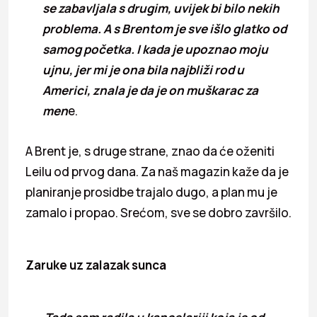
se zabavljala s drugim, uvijek bi bilo nekih
problema. A s Brentom je sve išlo glatko od
samog početka. I kada je upoznao moju
ujnu, jer mi je ona bila najbliži rod u
Americi, znala je da je on muškarac za
men
e.
A Brent je, s druge strane, znao da će oženiti
Leilu od prvog dana. Za naš magazin kaže da je
planiranje prosidbe trajalo dugo, a plan mu je
zamalo i propao. Srećom, sve se dobro završilo.
Zaruke uz zalazak sunca