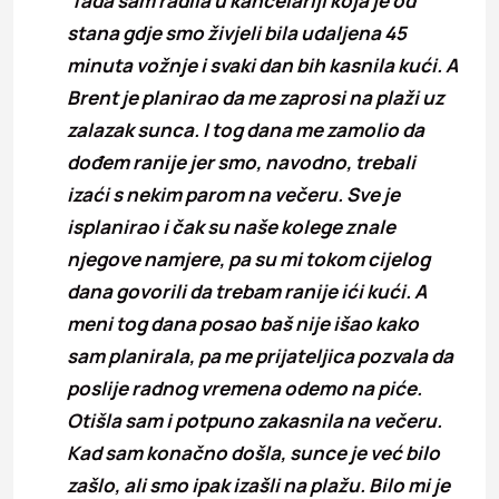
Tada sam radila u kancelariji koja je od
stana gdje smo živjeli bila udaljena 45
minuta vožnje i svaki dan bih kasnila kući. A
Brent je planirao da me zaprosi na plaži uz
zalazak sunca. I tog dana me zamolio da
dođem ranije jer smo, navodno, trebali
izaći s nekim parom na večeru. Sve je
isplanirao i čak su naše kolege znale
njegove namjere, pa su mi tokom cijelog
dana govorili da trebam ranije ići kući. A
meni tog dana posao baš nije išao kako
sam planirala, pa me prijateljica pozvala da
poslije radnog vremena odemo na piće.
Otišla sam i potpuno zakasnila na večeru.
Kad sam konačno došla, sunce je već bilo
zašlo, ali smo ipak izašli na plažu. Bilo mi je