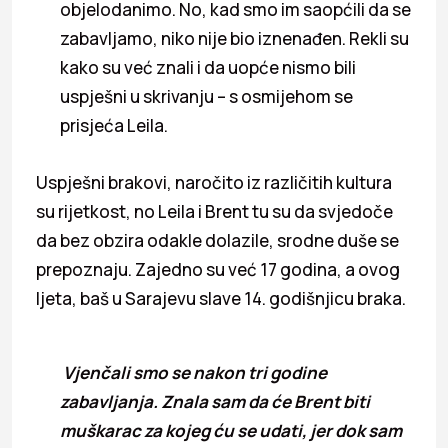
objelodanimo. No, kad smo im saopćili da se
zabavljamo, niko nije bio iznenađen. Rekli su
kako su već znali i da uopće nismo bili
uspješni u skrivanju – s osmijehom se
prisjeća Leila.
Uspješni brakovi, naročito iz različitih kultura
su rijetkost, no Leila i Brent tu su da svjedoče
da bez obzira odakle dolazile, srodne duše se
prepoznaju. Zajedno su već 17 godina, a ovog
ljeta, baš u Sarajevu slave 14. godišnjicu braka.
Vjenčali smo se nakon tri godine
zabavljanja. Znala sam da će Brent biti
muškarac za kojeg ću se udati, jer dok sam