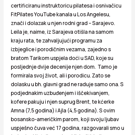
certificiranu instruktoricu pilatesa i osnivačicu
FitPilates YouTube kanala u Los Angelesu,
znači i dolazak u njen rodni grad – Sarajevo.
Leila je, naime, iz Sarajeva otišla na samom
kraju rata, te zahvaljujući programu za
izbjeglice i porodičnim vezama, zajedno s
bratom Tarikom uspjela doći u SAD, koje su
posljednje dvije decenije njen dom. Tamo je
formirala svoj život, ali i porodicu. Zato se
dolasku u bh. glavni grad ne raduje samo ona. S
podjednakim uzbuđenjem i iščekivanjem,
kofere pakuju i njen suprug Brent, te kćerke
Amna (7,5 godina) i Ajla (4,5 godina). S ovim
bosansko-američkim parom, koji svoju ljubav
uspješno čuva već 17 godina, razgovarali smo u