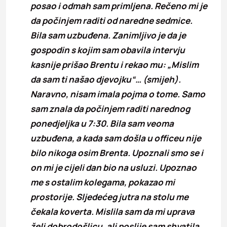
posao i odmah sam primljena. Rečeno mi je
da počinjem raditi od naredne sedmice.
Bila sam uzbuđena. Zanimljivo je da je
gospodin s kojim sam obavila intervju
kasnije prišao Brentu i rekao mu: „Mislim
da sam ti našao djevojku“… (smijeh).
Naravno, nisam imala pojma o tome. Samo
sam znala da počinjem raditi narednog
ponedjeljka u 7:30. Bila sam veoma
uzbuđena, a kada sam došla u officeu nije
bilo nikoga osim Brenta. Upoznali smo se i
on mi je cijeli dan bio na usluzi. Upoznao
me s ostalim kolegama, pokazao mi
prostorije. Sljedećeg jutra na stolu me
čekala koverta. Mislila sam da mi uprava
želi dobrodošlicu, ali poslije sam shvatila