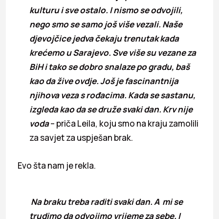
kulturu i sve ostalo. I nismo se odvojili,
nego smo se samo još više vezali. Naše
djevojčice jedva čekaju trenutak kada
krećemo u Sarajevo. Sve više su vezane za
BiH i tako se dobro snalaze po gradu, baš
kao da žive ovdje. Još je fascinantnija
njihova veza s rođacima. Kada se sastanu,
izgleda kao da se druže svaki dan. Krv nije
voda
– priča Leila, koju smo na kraju zamolili
za savjet za uspješan brak.
Evo šta nam je rekla.
Na braku treba raditi svaki dan. A mi se
trudimo da odvojimo vrijeme za sebe. I