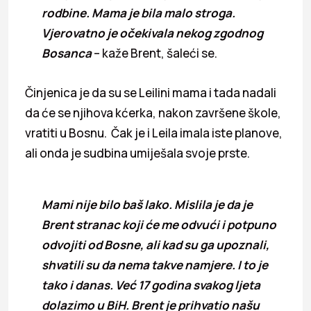
rodbine. Mama je bila malo stroga.
Vjerovatno je očekivala nekog zgodnog
Bosanca
– kaže Brent, šaleći se.
Činjenica je da su se Leilini mama i tada nadali
da će se njihova kćerka, nakon završene škole,
vratiti u Bosnu. Čak je i Leila imala iste planove,
ali onda je sudbina umiješala svoje prste.
Mami nije bilo baš lako. Mislila je da je
Brent stranac koji će me odvući i potpuno
odvojiti od Bosne, ali kad su ga upoznali,
shvatili su da nema takve namjere. I to je
tako i danas. Već 17 godina svakog ljeta
dolazimo u BiH. Brent je prihvatio našu