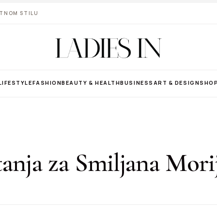
VOTNOM STILU
LIFESTYLE
FASHION
BEAUTY & HEALTH
BUSINESS
ART & DESIGN
SHO
tanja za Smiljana Mori