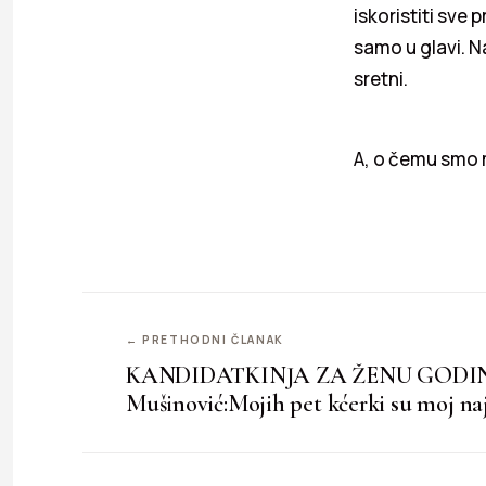
iskoristiti sve 
samo u glavi. Na
sretni.
A, o čemu smo 
← PRETHODNI ČLANAK
KANDIDATKINJA ZA ŽENU GODINE 
Mušinović:Mojih pet kćerki su moj na