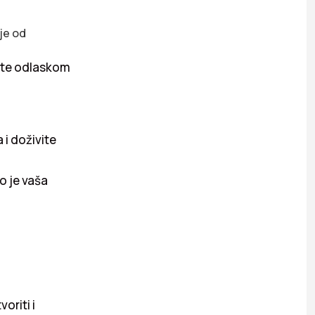
 je od
ožete odlaskom
 i doživite
o je vaša
oriti i