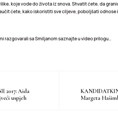
prilike, koje vode do života iz snova. Shvatit ćete, da gran
učit ćete, kako iskoristiti sve ciljeve, poboljšati odnose 
mi razgovarali sa Smiljanom saznajte u video prilogu…
2017: Aida
KANDIDATKINJ
jveći uspjeh
Margeta Hašimbe