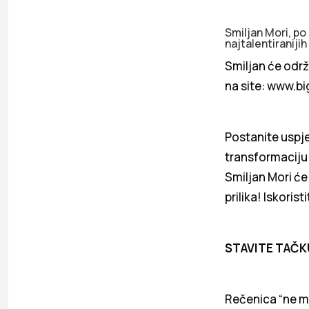
Smiljan Mori, po 
najtalentiraniji
Smiljan će održa
na site: www.b
Postanite uspješ
transformaciju
Smiljan Mori će
prilika! Iskoristi
STAVITE TAČK
Rečenica “ne mo