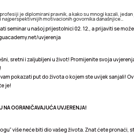
profesiji je diplomirani pravnik, a kako su mnogi kazali, jedan
h i najperspektivnijih motivacionih govornika današnjice…
ti seminar u našoj prijestolnici 02. 12., a prijaviti se m
iguacademy.net/uvjerenja
ni, sretni i zaljubljeni u život! Promijenite svoja uvjerenja
!
 vam pokazati put do života o kojem ste uvijek sanjali! Ov
te je!
U NA OGRANIČAVAJUĆA UVJERENJA!
gu” više neće biti dio vašeg života. Znat ćete pronaći, stv