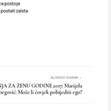
ice postoje
i postati zaista
SLJEDEĆI ČLANAK →
A ZA ŽENU GODINE 2017: Marijela
gović: Može li čovjek pobijediti ego?