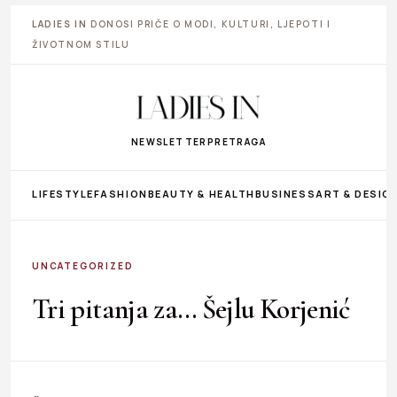
LADIES IN
DONOSI PRIČE O MODI, KULTURI, LJEPOTI I
ŽIVOTNOM STILU
NEWSLETTER
PRETRAGA
LIFESTYLE
FASHION
BEAUTY & HEALTH
BUSINESS
ART & DESIG
UNCATEGORIZED
Tri pitanja za… Šejlu Korjenić