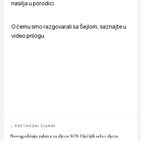
nasilja u porodici.
O čemu smo razgovarali sa Šejlom, saznajte u
video prilogu.
← PRETHODNI ČLANAK
Novogodišnja zabava za djecu SOS Dječijih sela i djecu