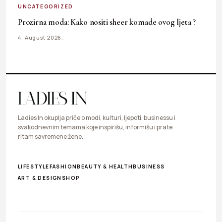
UNCATEGORIZED
Prozirna moda: Kako nositi sheer komade ovog ljeta ?
4. August 2026.
Ladies In okuplja priče o modi, kulturi, ljepoti, businessu i
svakodnevnim temama koje inspirišu, informišu i prate
ritam savremene žene.
LIFESTYLE
FASHION
BEAUTY & HEALTH
BUSINESS
ART & DESIGN
SHOP