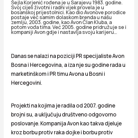
Šejla Korjenić rođena je u Sarajevu 1983. godine.
Svoj cijeli životni i radni vijek provela je u
bosanskoj prijestolnici. Kao dio Avonove porodice
postaje već samim dolaskom brenda u našu
zemlju, 2003. godine, kao Avon Član Kluba, a
potom vođa tima. Već 2005. godine pridružuje se i
kompaniji Avon gdje i nastavlja svoju karijeru…
Danas se nalazi na poziciji PR specijaliste Avon
Bosna i Hercegovina, a iza nje su godine rada u
marketinškom i PR timu Avona u Bosni i
Hercegovini.
Projekti na kojima je radila od 2007. godine
brojni su, a uključuju društveno odgovorno
poslovanje. Kompanija Avon kao takva djeluje
kroz borbu protiv raka dojke i borbu protiv