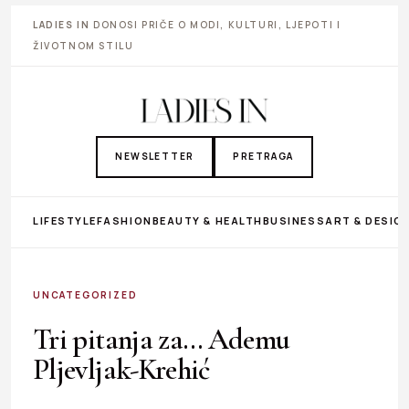
LADIES IN
DONOSI PRIČE O MODI, KULTURI, LJEPOTI I
ŽIVOTNOM STILU
NEWSLETTER
PRETRAGA
LIFESTYLE
FASHION
BEAUTY & HEALTH
BUSINESS
ART & DESIG
UNCATEGORIZED
Tri pitanja za… Ademu
Pljevljak-Krehić