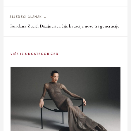
SLJEDEĆI ČLANAK →
Gordana Zucić: Dizajnerica čije kreacije nose tri generacije
VIŠE IZ UNCATEGORIZED