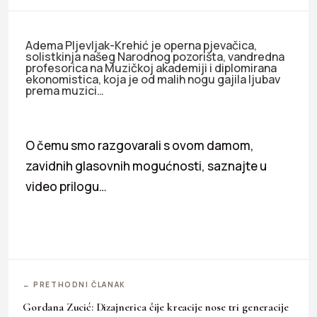
Adema Pljevljak-Krehić je operna pjevačica,
solistkinja našeg Narodnog pozorišta, vandredna
profesorica na Muzičkoj akademiji i diplomirana
ekonomistica, koja je od malih nogu gajila ljubav
prema muzici…
O čemu smo razgovarali s ovom damom,
zavidnih glasovnih mogućnosti, saznajte u
video prilogu…
← PRETHODNI ČLANAK
Gordana Zucić: Dizajnerica čije kreacije nose tri generacije