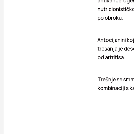
antikancerogena
nutricionističk
po obroku.
Antocijanini ko
trešanja je dese
od artritisa.
Trešnje se sma
kombinaciji s k