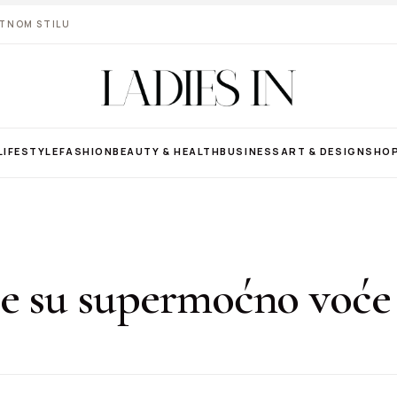
VOTNOM STILU
LIFESTYLE
FASHION
BEAUTY & HEALTH
BUSINESS
ART & DESIGN
SHO
je su supermoćno voće