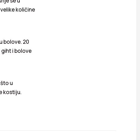
nje se u
velike količine
u bolove. 20
 giht i bolove
 što u
 kostiju.