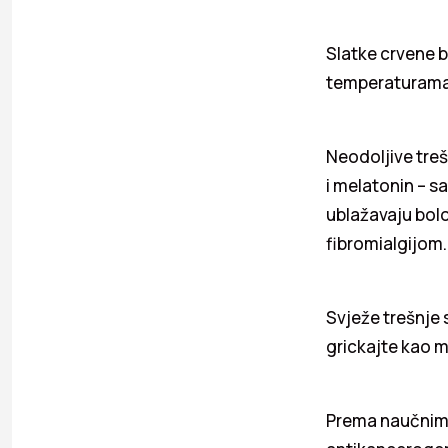
Slatke crvene 
temperaturam
Neodoljive treš
i melatonin – sa
ublažavaju bol
fibromialgijom.
Svježe trešnje s
grickajte kao m
Prema naučnim 