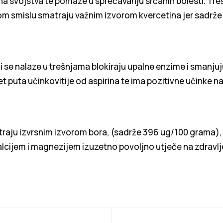
 svojstva te pomaže u sprečavanju srčanih bolesti. Treš
om smislu smatraju važnim izvorom kvercetina jer sadrže 
ji se nalaze u trešnjama blokiraju upalne enzime i smanjuj
t puta učinkovitije od aspirina te ima pozitivne učinke na
traju izvrsnim izvorom bora, (sadrže 396 ug/100 grama),
alcijem i magnezijem izuzetno povoljno utječe na zdravlje