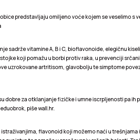
bobice predstavljaju omiljeno voće kojem se veselimo s 
a
nje sadrže vitamine A, B i C, bioflavonoide, elegičnu kisel
stojke koji pomažu u borbi protiv raka, u prevenciji srčani
ove uzrokovane artritisom, glavobolju te simptome pove
u dobre za otklanjanje fizičke i umne iscrpljenosti pa ih p
eđuobrok, piše wall.hr.
istraživanjima, flavonoid koji možemo naći u trešnjama 