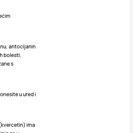
većim
inu, antocijanin
h bolesti,
zane s
onesite u ured i
(kvercetin) ima