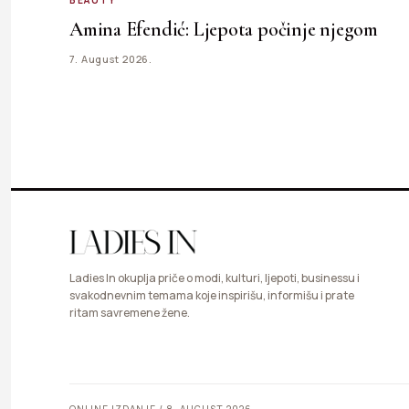
Amina Efendić: Ljepota počinje njegom
7. August 2026.
Ladies In okuplja priče o modi, kulturi, ljepoti, businessu i
svakodnevnim temama koje inspirišu, informišu i prate
ritam savremene žene.
ONLINE IZDANJE / 8. AUGUST 2026.