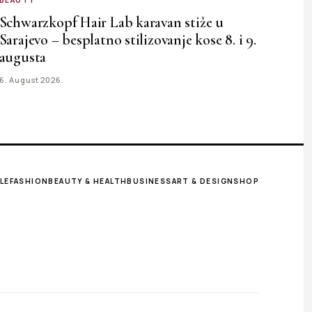
BEAUTY
Schwarzkopf Hair Lab karavan stiže u
Sarajevo – besplatno stilizovanje kose 8. i 9.
augusta
6. August 2026.
LE
FASHION
BEAUTY & HEALTH
BUSINESS
ART & DESIGN
SHOP