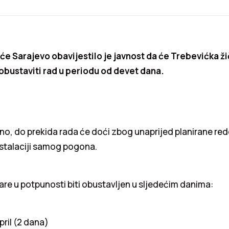
e Sarajevo obavijestilo je javnost da će Trebevićka ž
bustaviti rad u periodu od devet dana.
no, do prekida rada će doći zbog unaprijed planirane re
nstalaciji samog pogona.
are u potpunosti biti obustavljen u sljedećim danima:
 april (2 dana)