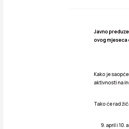
Javno preduzeć
ovog mjeseca o
Kako je saopće
aktivnosti na i
Tako će rad žič
9. april i 10.