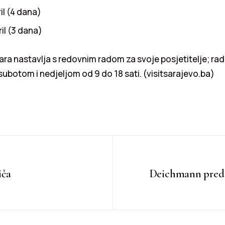
ril (4 dana)
ril (3 dana)
ara nastavlja s redovnim radom za svoje posjetitelje; r
 subotom i nedjeljom od 9 do 18 sati. (visitsarajevo.ba)
iča
Deichmann predst