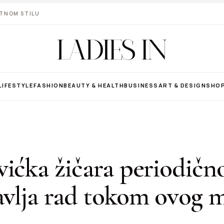
VOTNOM STILU
LIFESTYLE
FASHION
BEAUTY & HEALTH
BUSINESS
ART & DESIGN
SHO
ićka žičara periodičn
avlja rad tokom ovog m