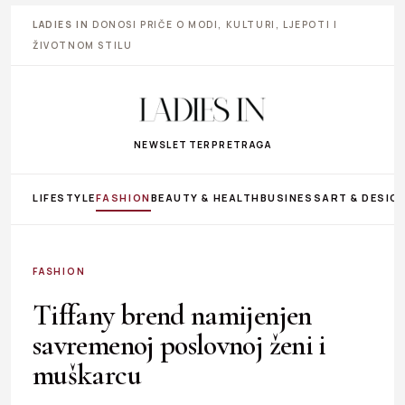
LADIES IN
DONOSI PRIČE O MODI, KULTURI, LJEPOTI I
ŽIVOTNOM STILU
NEWSLETTER
PRETRAGA
LIFESTYLE
FASHION
BEAUTY & HEALTH
BUSINESS
ART & DESIG
FASHION
Tiffany brend namijenjen
savremenoj poslovnoj ženi i
muškarcu