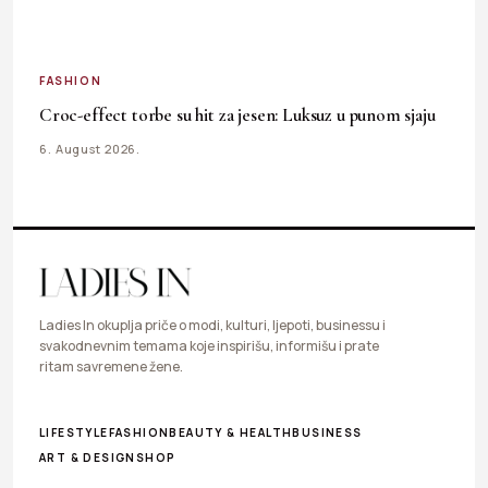
FASHION
Croc-effect torbe su hit za jesen: Luksuz u punom sjaju
6. August 2026.
Ladies In okuplja priče o modi, kulturi, ljepoti, businessu i
svakodnevnim temama koje inspirišu, informišu i prate
ritam savremene žene.
LIFESTYLE
FASHION
BEAUTY & HEALTH
BUSINESS
ART & DESIGN
SHOP