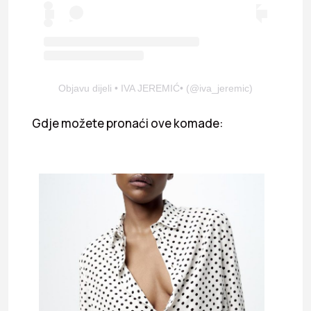
Objavu dijeli • IVA JEREMIĆ• (@iva_jeremic)
Gdje možete pronaći ove komade: