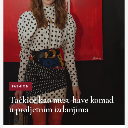
FASHION
Tačkice kao must-have komad
u proljetnim izdanjima