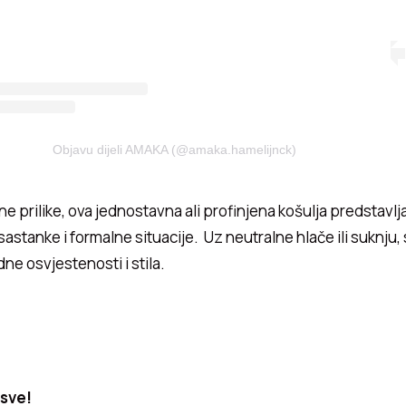
Objavu dijeli AMAKA (@amaka.hamelijnck)
e prilike, ova jednostavna ali profinjena ko
š
ulja predstavlj
astanke i formalne situacije. Uz neutralne hlače ili suknju, 
e osvjestenosti i stila.
 sve!