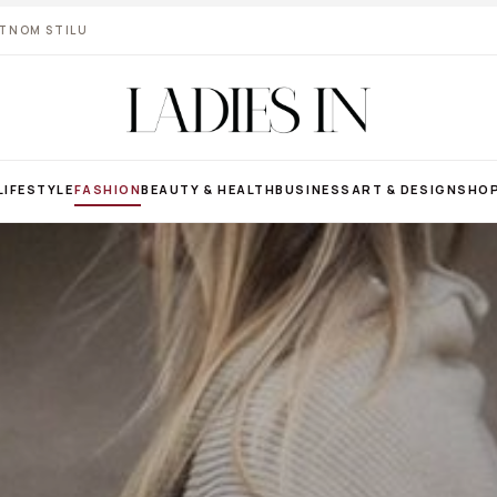
VOTNOM STILU
LIFESTYLE
FASHION
BEAUTY & HEALTH
BUSINESS
ART & DESIGN
SHO