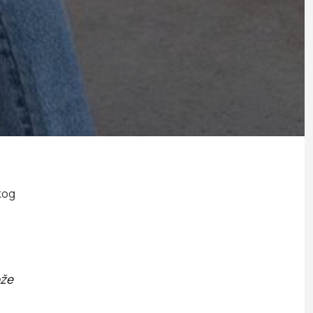
kog
ože