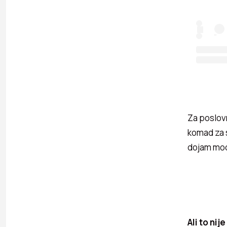
Za poslovn
komad za s
dojam modn
Ali to nije