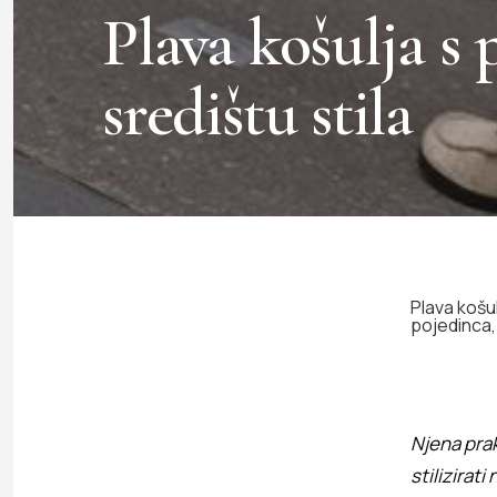
Plava košulja s
središtu stila
Plava košu
pojedinca, 
Njena prak
stilizirati