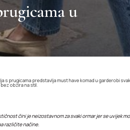
 prugicama u
lja s prugicama predstavlja must have komad u garderobi sva
bez obzira na stil.
tičnost čini je neizostavnom za svaki ormar jer se uvijek m
 na različite načine.