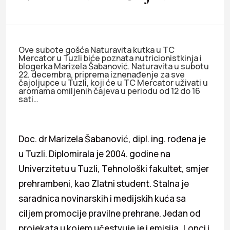
Ove subote gošća Naturavita kutka u TC
Mercator u Tuzli biće poznata nutricionistkinja i
blogerka Marizela Šabanović. Naturavita u subotu
22. decembra, priprema iznenađenje za sve
čajoljupce u Tuzli, koji će u TC Mercator uživati u
aromama omiljenih čajeva u periodu od 12 do 16
sati…
Doc. dr Marizela Šabanović, dipl. ing. rođena je
u Tuzli. Diplomirala je 2004. godine na
Univerzitetu u Tuzli, Tehnološki fakultet, smjer
prehrambeni, kao Zlatni student. Stalna je
saradnica novinarskih i medijskih kuća sa
ciljem promocije pravilne prehrane. Jedan od
projekata u kojem učestvuje je i emisija „Lonci i