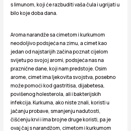
s limunom, koji će razbuditi vaša čula i ugrijati u
bilo koje doba dana.
Aroma narandže sa cimetom i kurkumom
neodoljivo podsjeća na zimu, a cimet kao
jedan od najstarijih začina poznat cijelom
svijetu po svojoj aromi, podsjeća nas na
praznične dane, koji nam predstoje. Osim
arome, cimet ima ljekovita svojstva, posebno
može pomoći kod gastritisa, dijabetesa,
povišenog holesterola, ali i bakterijskih
infekcija. Kurkuma, ako niste znali, koristi u
jačanju probave, smanjenju nadutosti,
čišćenju krvi i ima brojne druge koristi, pa je
ovaj čaj s narandžom, cimetom i kurkumom