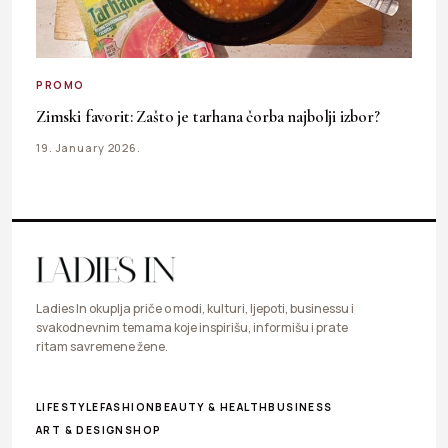
PROMO
Zimski favorit: Zašto je tarhana čorba najbolji izbor?
19. January 2026.
Ladies In okuplja priče o modi, kulturi, ljepoti, businessu i
svakodnevnim temama koje inspirišu, informišu i prate
ritam savremene žene.
LIFESTYLE
FASHION
BEAUTY & HEALTH
BUSINESS
ART & DESIGN
SHOP