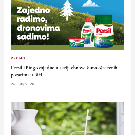
PROMO
Persil i Bingo zajedno u akciji obnove šuma oštećenih
požarima u BiH
24. July 2026.