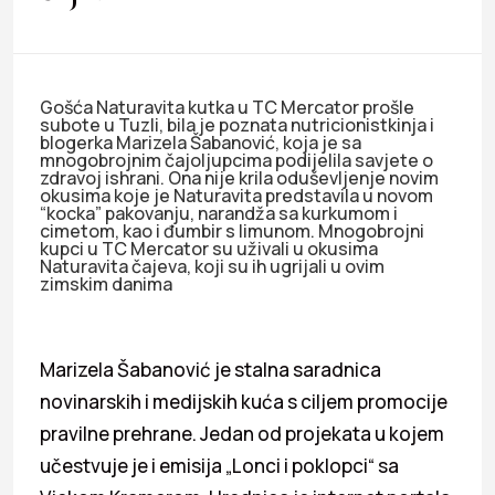
Gošća Naturavita kutka u TC Mercator prošle
subote u Tuzli, bila je poznata nutricionistkinja i
blogerka Marizela Šabanović, koja je sa
mnogobrojnim čajoljupcima podijelila savjete o
zdravoj ishrani. Ona nije krila oduševljenje novim
okusima koje je Naturavita predstavila u novom
“kocka” pakovanju, narandža sa kurkumom i
cimetom, kao i đumbir s limunom. Mnogobrojni
kupci u TC Mercator su uživali u okusima
Naturavita čajeva, koji su ih ugrijali u ovim
zimskim danima
Marizela Šabanović je stalna saradnica
novinarskih i medijskih kuća s ciljem promocije
pravilne prehrane. Jedan od projekata u kojem
učestvuje je i emisija „Lonci i poklopci“ sa