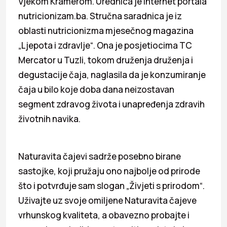
Vjekom Kramerom. Urednica je internet portala
nutricionizam.ba. Stručna saradnica je iz
oblasti nutricionizma mjesečnog magazina
„Ljepota i zdravlje“. Ona je posjetiocima TC
Mercator u Tuzli, tokom druženja druženja i
degustacije čaja, naglasila da je konzumiranje
čaja u bilo koje doba dana neizostavan
segment zdravog života i unapređenja zdravih
životnih navika.
Naturavita čajevi sadrže posebno birane
sastojke, koji pružaju ono najbolje od prirode
što i potvrđuje sam slogan „Živjeti s prirodom“.
Uživajte uz svoje omiljene Naturavita čajeve
vrhunskog kvaliteta, a obavezno probajte i