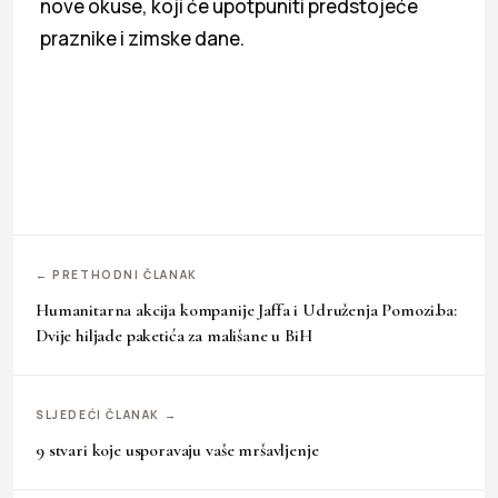
nove okuse, koji će upotpuniti predstojeće
praznike i zimske dane.
← PRETHODNI ČLANAK
Humanitarna akcija kompanije Jaffa i Udruženja Pomozi.ba:
Dvije hiljade paketića za mališane u BiH
SLJEDEĆI ČLANAK →
9 stvari koje usporavaju vaše mršavljenje