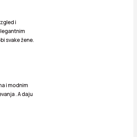
zgled i
 elegantnim
bi svake žene.
ma i modnim
vanja . A daju