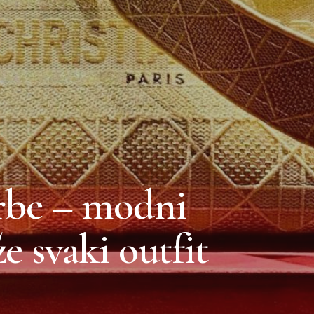
orbe – modni
že svaki outfit