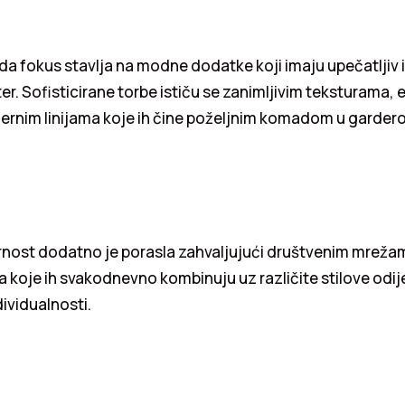
 fokus stavlja na modne dodatke koji imaju upečatljiv i
r. Sofisticirane torbe ističu se zanimljivim teksturama,
ernim linijama koje ih čine poželjnim komadom u gardero
rnost dodatno je porasla zahvaljujući društvenim mreža
 koje ih svakodnevno kombinuju uz različite stilove odije
ividualnosti.