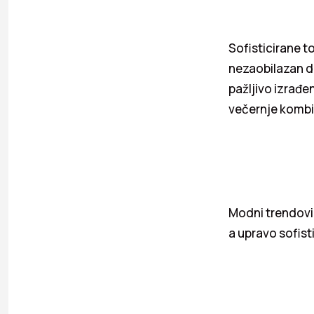
Sofisticirane 
nezaobilazan do
pažljivo izrađe
večernje kombi
Modni trendovi 
a upravo sofist