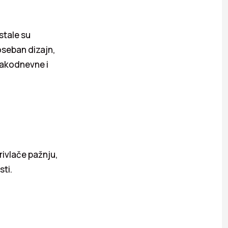
stale su
oseban dizajn,
svakodnevne i
rivlače pažnju,
sti.