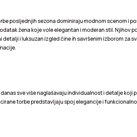
torbe posljednjih sezona dominiraju modnom scenom i po
datak žena koje vole elegantan i moderan stil. Njihov p
ni detalji i luksuzan izgled čine ih savršenim izborom za 
nacije.
danas sve više naglašavaju individualnost i detalje koji p
icirane torbe predstavljaju spoj elegancije i funkcionalno