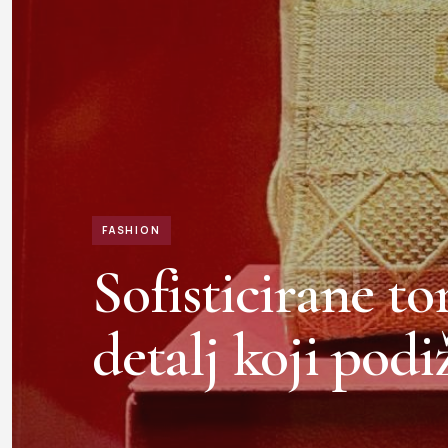
FASHION
Sofisticirane t
detalj koji podi