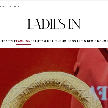
VOTNOM STILU
LIFESTYLE
FASHION
BEAUTY & HEALTH
BUSINESS
ART & DESIGN
SHO