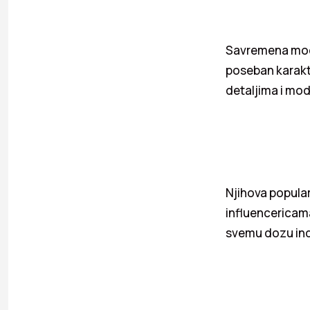
Savremena moda
poseban karakte
detaljima i mod
Njihova popula
influencericama
svemu dozu ind