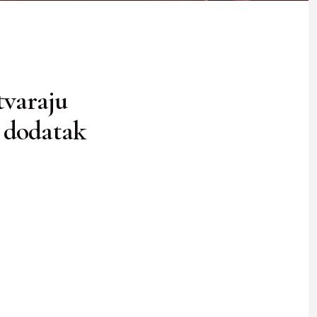
tvaraju
i dodatak