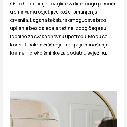
Osim hidratacije, maglice za lice mogu pomoći
u smirivanju osjetljive kože i smanjenju
crvenila. Lagana tekstura omogućava brzo
upijanje bez osjećaja težine, zbog čega su
idealne za svakodnevnu upotrebu. Mogu se
koristiti nakon čišćenja lica, prije nanošenja
kreme ili preko šminke za dodatnu svježinu.