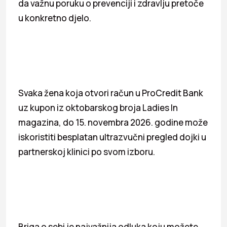
da važnu poruku o prevenciji i zdravlju pretoče
u konkretno djelo.
Svaka žena koja otvori račun u ProCredit Bank
uz kupon iz oktobarskog broja Ladies In
magazina, do 15. novembra 2026. godine može
iskoristiti besplatan ultrazvučni pregled dojki u
partnerskoj klinici po svom izboru.
Briga o sebi je najvažnija odluka koju možete