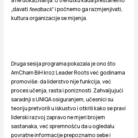
a ne dokazivanja. U trenutku kada prestanemo
„davati
feedback
“ i počnemo ga razmjenjivati,
kultura organizacije se mijenja.
Druga sesija programa pokazala je ono što
AmCham BiH kroz Leader Roots već godinama
promoviše: da liderstvo nije funkcija, već
proces učenja, rasta i poniznosti. Zahvaljujući
saradnji s UNIQA osiguranjem, učesnici su
teoriju pretvorili u iskustvo i otkrili kako se pravi
liderski razvoj zapravo ne mjeri brojem
sastanaka, već spremnošću da u ogledalu
povratne informacije prepoznamo sebe i