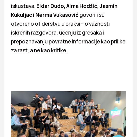
iskustava.
Eldar Dudo, Alma Hodžić, Jasmin
Kukuljac i Nerma Vukasović
govorili su
otvoreno o liderstvu u praksi – o važnosti
iskrenih razgovora, učenju iz grešaka i
prepoznavanju povratne informacije kao prilike
za rast, a ne kao kritike.