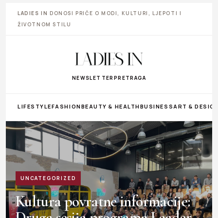
LADIES IN
DONOSI PRIČE O MODI, KULTURI, LJEPOTI I
ŽIVOTNOM STILU
NEWSLETTER
PRETRAGA
LIFESTYLE
FASHION
BEAUTY & HEALTH
BUSINESS
ART & DESIG
UNCATEGORIZED
Kultura povratne informacije:
Druga sesija programa Leader