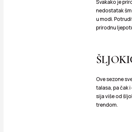
Svakako je prir
nedostatak šmin
u modi. Potrudi
prirodnu ljepot
ŠLJOKI
Ove sezone sve 
talasa, pa čak i
sija više od šlj
trendom.