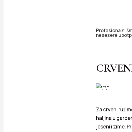
Profesionalni šm
nesesere upotp
CRVEN
Za crveni ruž m
haljina u garde
jeseni i zime. 