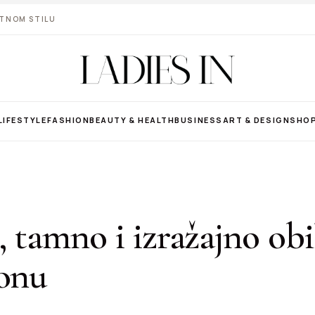
VOTNOM STILU
LIFESTYLE
FASHION
BEAUTY & HEALTH
BUSINESS
ART & DESIGN
SHO
, tamno i izražajno obil
zonu