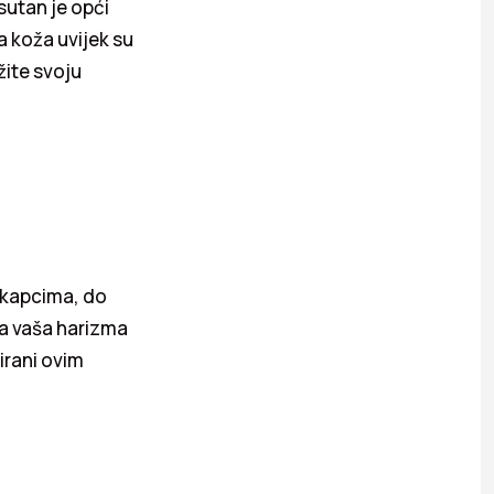
sutan je opći
a koža uvijek su
žite svoju
a kapcima, do
 da vaša harizma
irani ovim