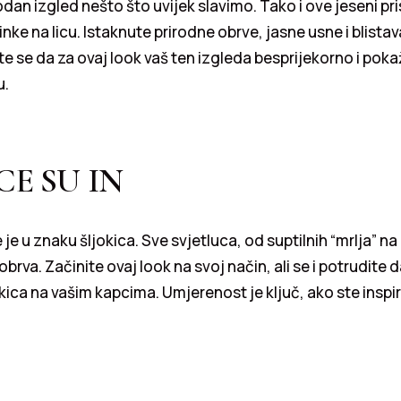
odan izgled nešto što uvijek slavimo. Tako i ove jeseni pri
ke na licu. Istaknute prirodne obrve, jasne usne i blistav
te se da za ovaj look vaš ten izgleda besprijekorno i poka
u.
CE SU IN
je u znaku šljokica. Sve svjetluca, od suptilnih “mrlja” n
 obrva. Začinite ovaj look na svoj
način, ali se i potrudite
okica na vašim kapcima. Umjerenost je ključ, ako ste inspir