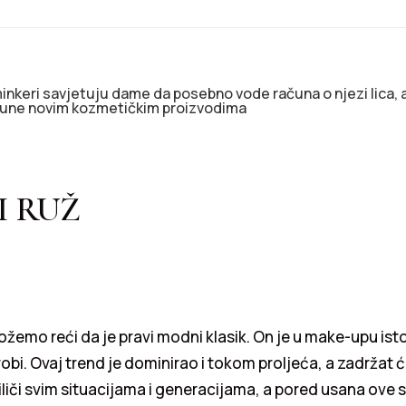
inkeri savjetuju dame da posebno vode računa o njezi lica, al
une novim kozmetičkim proizvodima
I RUŽ
ožemo reći da je pravi modni klasik. On je u make-upu isto
robi. Ovaj trend je dominirao i tokom proljeća, a zadržat
Priliči svim situacijama i generacijama, a pored usana ove