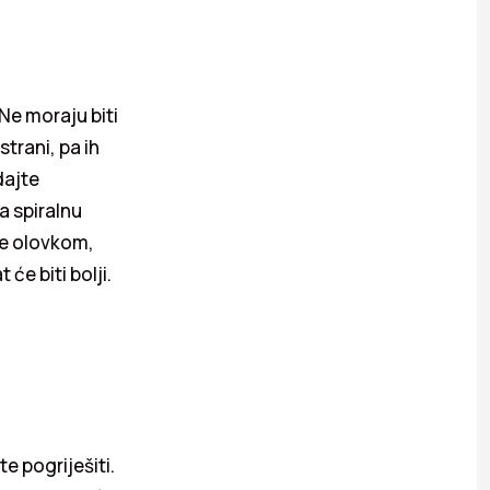
 Ne moraju biti
trani, pa ih
dajte
a spiralnu
ate olovkom,
će biti bolji.
e pogriješiti.