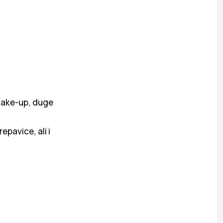
 make-up, duge
epavice, ali i