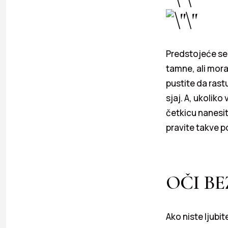
Predstojeće sez
tamne, ali moraj
pustite da ras
sjaj. A, ukolik
četkicu nanesit
pravite takve po
OČI B
Ako niste ljubi