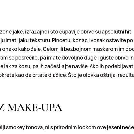
one jake, izražajne i što čupavije obrve su apsolutni hit.
u imati jaku teksturu. Pincetu, konac i vosak ostavite po s
tu onako kako žele. Gelom ili bezbojnom maskarom im do
o vam se posrećilo, pa imate dovoljno duge i guste obrve, n
e lak za kosu, pa ih začešljajte naviše. Ako ih podebljav
krete kao da crtate dlačice. Što je olovka oštrija, rezultat 
EZ MAKE-UPA
telji smokey tonova, ni s prirodnim lookom ove jeseni nećet