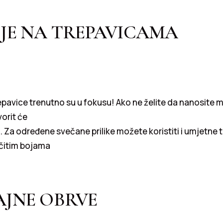
 JE NA TREPAVICAMA
epavice trenutno su u fokusu! Ako ne želite da nanosite
vorit će
 Za određene svečane prilike možete koristiti i umjetne tr
ičitim bojama
AJNE OBRVE