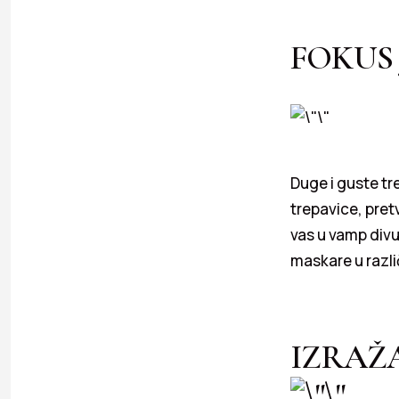
FOKUS
Duge i guste tr
trepavice, pret
vas u vamp divu.
maskare u razl
IZRAŽ