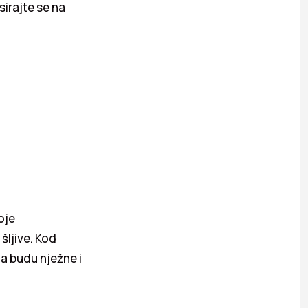
sirajte se na
oje
šljive. Kod
da budu nježne i