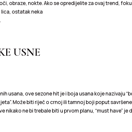
a oči, obraze, nokte. Ako se opredijelite za ovaj trend, foku
lica, ostatak neka
.
KE USNE
nih usana, ove sezone hit je i boja usana koje nazivaju “b
a”. Može biti riječ o crnoj ili tamnoj boji poput savršene 
e nikako ne bi trebale biti u prvom planu, “must have” je 