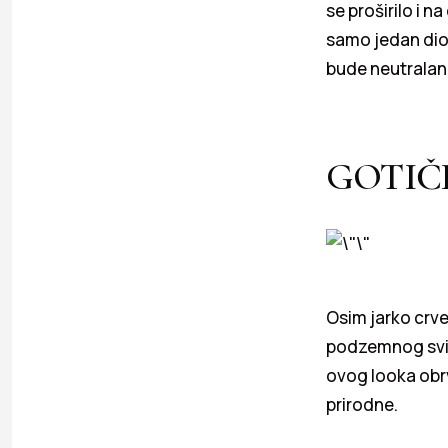
se proširilo i n
samo jedan dio 
bude neutralan
GOTIČ
Osim jarko crve
podzemnog svijet
ovog looka obrv
prirodne.