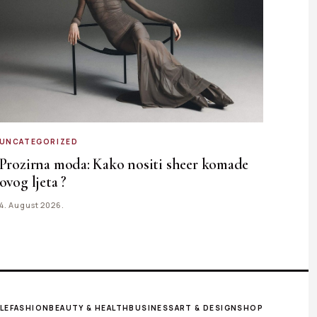
UNCATEGORIZED
Prozirna moda: Kako nositi sheer komade
ovog ljeta ?
4. August 2026.
LE
FASHION
BEAUTY & HEALTH
BUSINESS
ART & DESIGN
SHOP