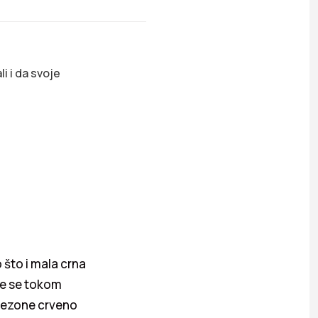
i i da svoje
 što i mala crna
 će se tokom
 sezone crveno