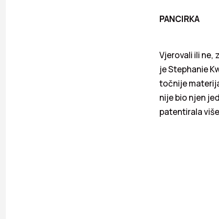
PANCIRKA
Vjerovali ili ne
je Stephanie Kw
točnije materija
nije bio njen je
patentirala više