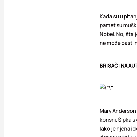
Kada su u pitanj
pamet su muška
Nobel. No, šta 
ne može pasti n
BRISAČI NA A
Mary Anderson s
korisni. Šipka 
Iako je njena i