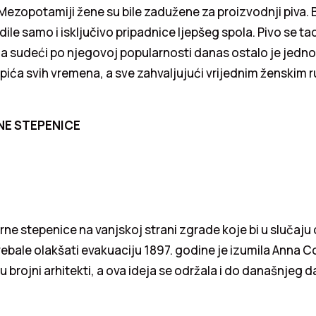
Mezopotamiji žene su bile zadužene za proizvodnji piva. Bi
adile samo i isključivo pripadnice ljepšeg spola. Pivo se t
 a sudeći po njegovoj popularnosti danas ostalo je jedn
 pića svih vremena, a sve zahvaljujući vrijednim ženskim 
E STEPENICE
ne stepenice na vanjskoj strani zgrade koje bi u slučaju
ebale olakšati evakuaciju 1897. godine je izumila Anna C
 su brojni arhitekti, a ova ideja se održala i do današnjeg 