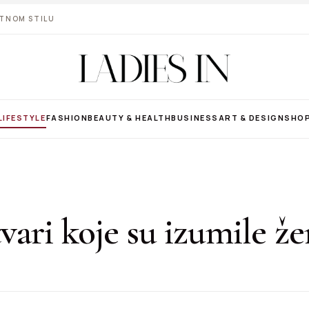
VOTNOM STILU
LIFESTYLE
FASHION
BEAUTY & HEALTH
BUSINESS
ART & DESIGN
SHO
tvari koje su izumile ž