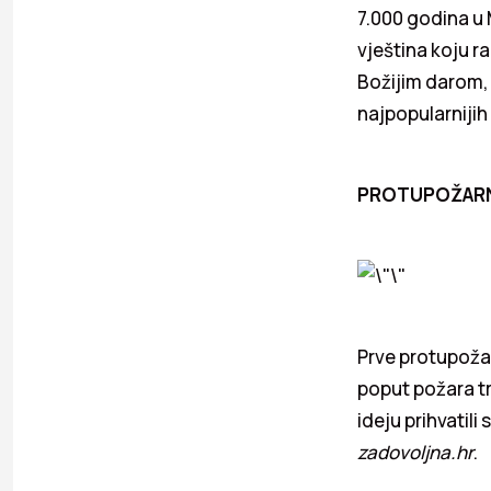
7.000 godina u 
vještina koju r
Božijim darom,
najpopularnijih
PROTUPOŽARN
Prve protupožar
poput požara tr
ideju prihvatili
zadovoljna.hr
.