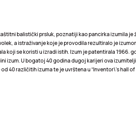
, zaštitni balistički prsluk, poznatiji kao pancirka izumila j
olek, a istraživanje koje je provodila rezultiralo je izum
la koji se koristi u izradi istih. Izum je patentirala 1966. g
dini izum. U bogatoj 40 godina dugoj karijeri ova izumitelj
 od 40 različitih izuma te je uvrštena u “Inventor\’s hall of