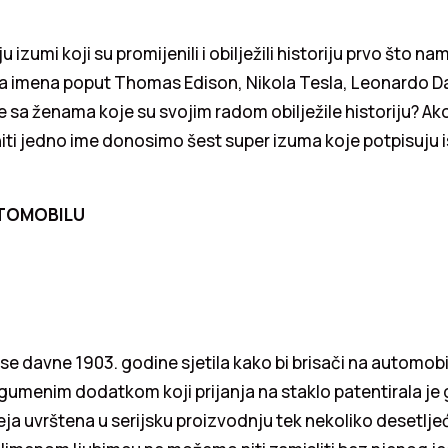
u izumi koji su promijenili i obilježili historiju prvo što n
 imena poput Thomas Edison, Nikola Tesla, Leonardo Da V
je sa ženama koje su svojim radom obilježile historiju? A
iti jedno ime donosimo šest super izuma koje potpisuju i
UTOMOBILU
e davne 1903. godine sjetila kako bi brisači na automobil
s gumenim dodatkom koji prijanja na staklo patentirala je 
deja uvrštena u serijsku proizvodnju tek nekoliko desetlje