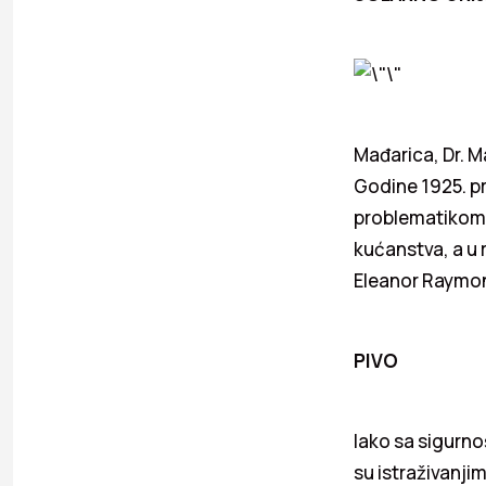
Mađarica, Dr. M
Godine 1925. pre
problematikom. 
kućanstva, a u 
Eleanor Raymo
PIVO
Iako sa sigurno
su istraživanjim