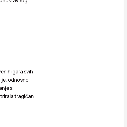
jednostavnog,
enih igara svih
a je, odnosno
enje s
trirala tragičan