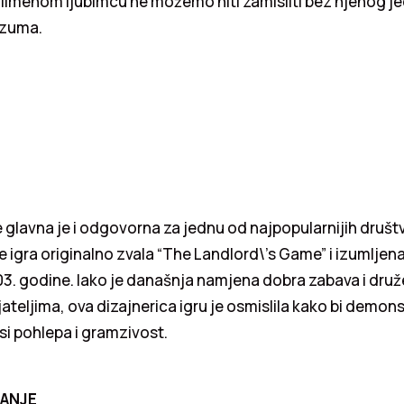
 limenom ljubimcu ne možemo niti zamisliti bez njenog 
 izuma.
 glavna je i odgovorna za jednu od najpopularnijih društv
 igra originalno zvala “The Landlord\’s Game” i izumljen
3. godine. Iako je današnja namjena dobra zabava i druž
jateljima, ova dizajnerica igru je osmislila kako bi demons
si pohlepa i gramzivost.
JANJE