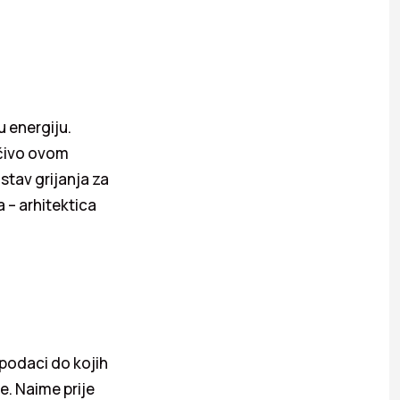
u energiju.
jučivo ovom
stav grijanja za
a – arhitektica
 podaci do kojih
ne. Naime prije