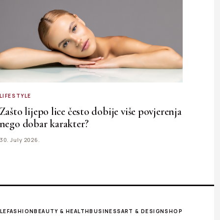
LIFESTYLE
Zašto lijepo lice često dobije više povjerenja
nego dobar karakter?
30. July 2026.
LE
FASHION
BEAUTY & HEALTH
BUSINESS
ART & DESIGN
SHOP