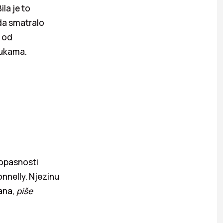
la je to
ada smatralo
o od
rukama.
 opasnosti
onnelly. Njezinu
dana,
piše