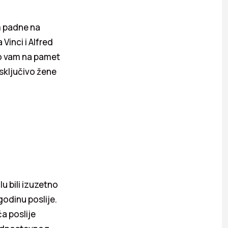
am padne na
inci i Alfred
ko vam na pamet
sključivo žene
u bili izuzetno
godinu poslije.
ća poslije