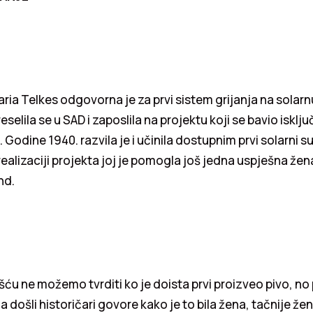
aria Telkes odgovorna je za prvi sistem grijanja na solarn
selila se u SAD i zaposlila na projektu koji se bavio iskl
Godine 1940. razvila je i učinila dostupnim prvi solarni su
realizaciji projekta joj je pomogla još jedna uspješna žen
nd.
šću ne možemo tvrditi ko je doista prvi proizveo pivo, no
a došli historičari govore kako je to bila žena, tačnije že