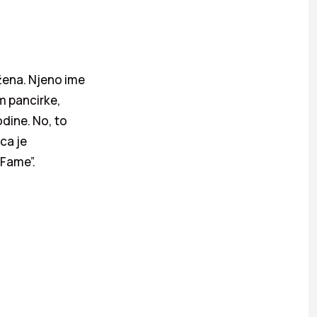
e žena. Njeno ime
om pancirke,
odine. No, to
ica je
 Fame”.