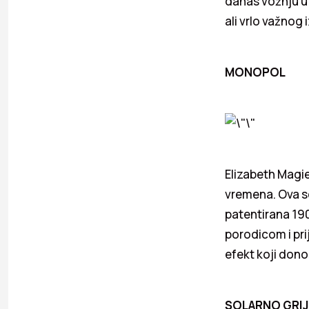
danas vožnju u
ali vrlo važnog
MONOPOL
Elizabeth Magie
vremena. Ova se
patentirana 190
porodicom i pri
efekt koji dono
SOLARNO GRI