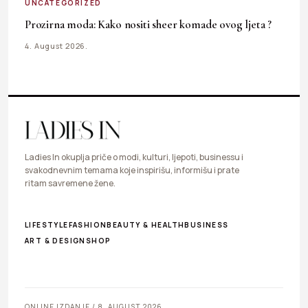
UNCATEGORIZED
Prozirna moda: Kako nositi sheer komade ovog ljeta ?
4. August 2026.
Ladies In okuplja priče o modi, kulturi, ljepoti, businessu i
svakodnevnim temama koje inspirišu, informišu i prate
ritam savremene žene.
LIFESTYLE
FASHION
BEAUTY & HEALTH
BUSINESS
ART & DESIGN
SHOP
ONLINE IZDANJE / 8. AUGUST 2026.