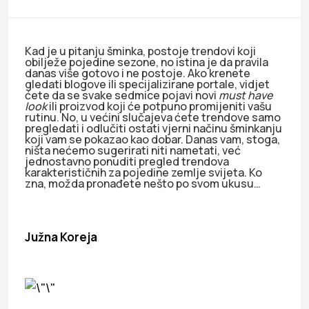
Kad je u pitanju šminka, postoje trendovi koji
obilježe pojedine sezone, no istina je da pravila
danas više gotovo i ne postoje. Ako krenete
gledati blogove ili specijalizirane portale, vidjet
ćete da se svake sedmice pojavi novi
must have
look
ili proizvod koji će potpuno promijeniti vašu
rutinu. No, u većini slučajeva ćete trendove samo
pregledati i odlučiti ostati vjerni načinu šminkanju
koji vam se pokazao kao dobar. Danas vam, stoga,
ništa nećemo sugerirati niti nametati, već
jednostavno ponuditi pregled trendova
karakterističnih za pojedine zemlje svijeta. Ko
zna, možda pronađete nešto po svom ukusu…
Južna Koreja