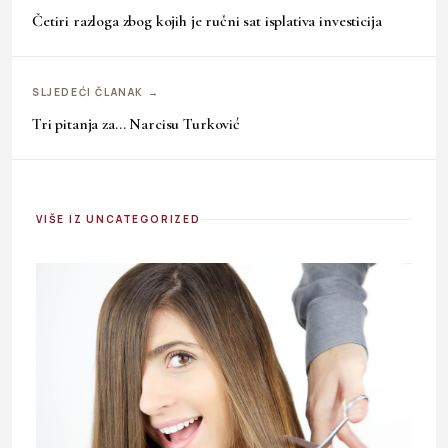
Četiri razloga zbog kojih je ručni sat isplativa investicija
SLJEDEĆI ČLANAK →
Tri pitanja za… Narcisu Turković
VIŠE IZ UNCATEGORIZED