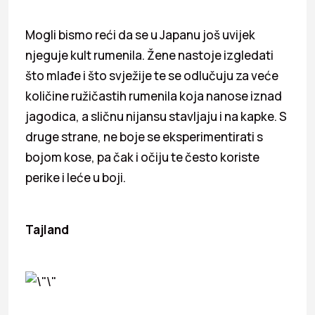
Mogli bismo reći da se u Japanu još uvijek
njeguje kult rumenila. Žene nastoje izgledati
što mlađe i što svježije te se odlučuju za veće
količine ružičastih rumenila koja nanose iznad
jagodica, a sličnu nijansu stavljaju i na kapke. S
druge strane, ne boje se eksperimentirati s
bojom kose, pa čak i očiju te često koriste
perike i leće u boji.
Tajland