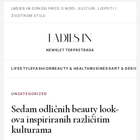
LADIES IN
DONOSI PRIČE O MODI, KULTURI, LJEPOTI I
ŽIVOTNOM STILU
NEWSLETTER
PRETRAGA
LIFESTYLE
FASHION
BEAUTY & HEALTH
BUSINESS
ART & DESIG
UNCATEGORIZED
Sedam odličnih beauty look-
ova inspiriranih različitim
kulturama