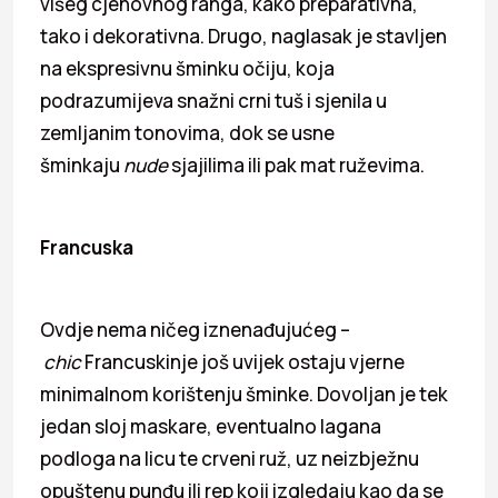
višeg cjenovnog ranga, kako preparativna,
tako i dekorativna. Drugo, naglasak je stavljen
na ekspresivnu šminku očiju, koja
podrazumijeva snažni crni tuš i sjenila u
zemljanim tonovima, dok se usne
šminkaju
nude
sjajilima ili pak mat ruževima.
Francuska
Ovdje nema ničeg iznenađujućeg –
chic
Francuskinje još uvijek ostaju vjerne
minimalnom korištenju šminke. Dovoljan je tek
jedan sloj maskare, eventualno lagana
podloga na licu te crveni ruž, uz neizbježnu
opuštenu punđu ili rep koji izgledaju kao da se