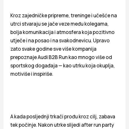
Kroz zajedničke pripreme, treninge i učešće na
utrci stvaraju se jače veze među kolegama,
bolja komunikacija i atmosfera koja pozitivno
utječe i na posao i na svakodnevicu. Upravo
zato svake godine sve više kompanija
prepoznaje Audi B2B Run kao mnogo više od
sportskog događaja — kao utrku koja okuplja,
motiviše i inspiriše.
A kada posljednji trkači prođu kroz cilj, zabava
tek počinje. Nakon utrke slijedi after run party