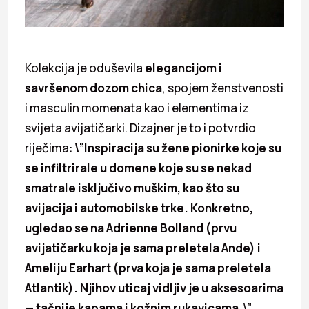
Kolekcija je oduševila
elegancijom i
savršenom dozom chica
, spojem ženstvenosti
i masculin momenata kao i elementima iz
svijeta avijatičarki. Dizajner je to i potvrdio
riječima:
\”Inspiracija su žene pionirke koje su
se infiltrirale u domene koje su se nekad
smatrale isključivo muškim, kao što su
avijacija i automobilske trke. Konkretno,
ugledao se na Adrienne Bolland (prvu
avijatičarku koja je sama preletela Ande) i
Ameliju Earhart (prva koja je sama preletela
Atlantik). Njihov uticaj vidljiv je u aksesoarima
— tačnije kapama i kožnim rukavicama.
\”