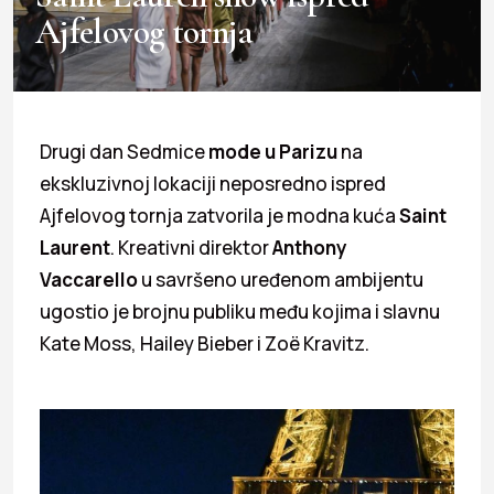
Ajfelovog tornja
Drugi dan Sedmice
mode u Parizu
na
ekskluzivnoj lokaciji neposredno ispred
Ajfelovog tornja zatvorila je modna kuća
Saint
Laurent
. Kreativni direktor
Anthony
Vaccarello
u savršeno uređenom ambijentu
ugostio je brojnu publiku među kojima i slavnu
Kate Moss, Hailey Bieber i Zoë Kravitz.