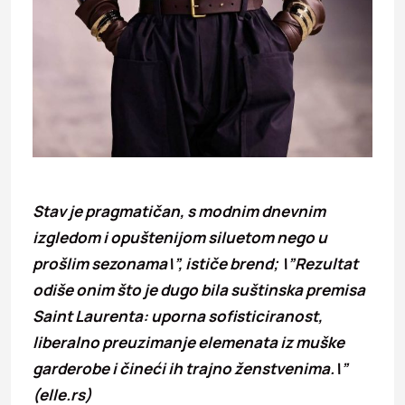
Stav je pragmatičan, s modnim dnevnim
izgledom i opuštenijom siluetom nego u
prošlim sezonama\”, ističe brend; \”Rezultat
odiše onim što je dugo bila suštinska premisa
Saint Laurenta: uporna sofisticiranost,
liberalno preuzimanje elemenata iz muške
garderobe i čineći ih trajno ženstvenima.\”
(elle.rs)