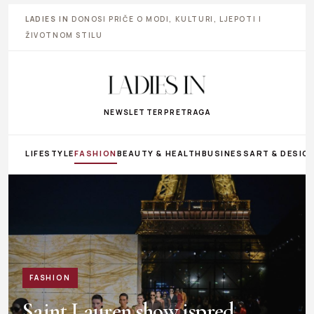
LADIES IN
DONOSI PRIČE O MODI, KULTURI, LJEPOTI I
ŽIVOTNOM STILU
NEWSLETTER
PRETRAGA
LIFESTYLE
FASHION
BEAUTY & HEALTH
BUSINESS
ART & DESIG
FASHION
Saint Lauren show ispred