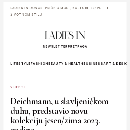
LADIES IN
DONOSI PRIČE O MODI, KULTURI, LJEPOTI I
ŽIVOTNOM STILU
NEWSLETTER
PRETRAGA
LIFESTYLE
FASHION
BEAUTY & HEALTH
BUSINESS
ART & DESIG
VIJESTI
Deichmann, u slavljeničkom
duhu, predstavio novu
kolekciju jesen/zima 2023.
godine