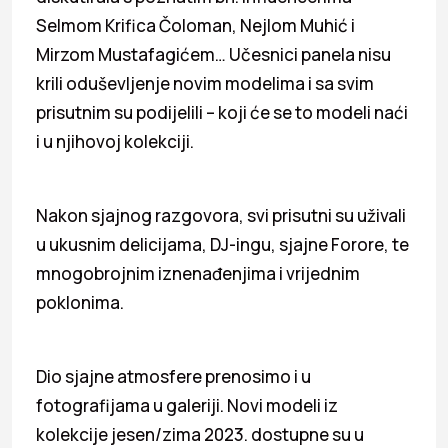
Selmom Krifica Čoloman, Nejlom Muhić i
Mirzom Mustafagićem… Učesnici panela nisu
krili oduševljenje novim modelima i sa svim
prisutnim su podijelili – koji će se to modeli naći
i u njihovoj kolekciji.
Nakon sjajnog razgovora, svi prisutni su uživali
u ukusnim delicijama, DJ-ingu, sjajne Forore, te
mnogobrojnim iznenađenjima i vrijednim
poklonima.
Dio sjajne atmosfere prenosimo i u
fotografijama u galeriji. Novi modeli iz
kolekcije jesen/zima 2023. dostupne su u