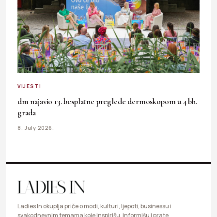
VIJESTI
dm najavio 13. besplatne preglede dermoskopom u 4 bh.
grada
8. July 2026.
Ladies In okuplja priče o modi, kulturi, ljepoti, businessu i
svakodnevnim temama koje inspirišu, informišu i prate