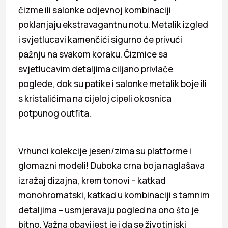
čizme ili salonke odjevnoj kombinaciji
poklanjaju ekstravagantnu notu. Metalik izgled
i svjetlucavi kamenčići sigurno će privući
pažnju na svakom koraku. Čizmice sa
svjetlucavim detaljima ciljano privlače
poglede, dok su patike i salonke metalik boje ili
s kristalićima na cijeloj cipeli okosnica
potpunog outfita.
Vrhunci kolekcije jesen/zima su platforme i
glomazni modeli! Duboka crna boja naglašava
izražaj dizajna, krem tonovi – katkad
monohromatski, katkad u kombinaciji s tamnim
detaljima – usmjeravaju pogled na ono što je
bitno. Važna obavijest je i da se životinjski