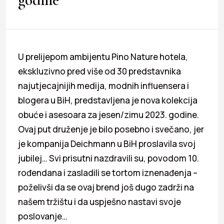
U prelijepom ambijentu Pino Nature hotela,
ekskluzivno pred više od 30 predstavnika
najutjecajnijih medija, modnih influensera i
blogera u BiH, predstavljena je nova kolekcija
obuće i asesoara za jesen/zimu 2023. godine.
Ovaj put druženje je bilo posebno i svečano, jer
je kompanija Deichmann u BiH proslavila svoj
jubilej… Svi prisutni nazdravili su, povodom 10.
rođendana i zasladili se tortom iznenađenja –
poželivši da se ovaj brend još dugo zadrži na
našem tržištu i da uspješno nastavi svoje
poslovanje…