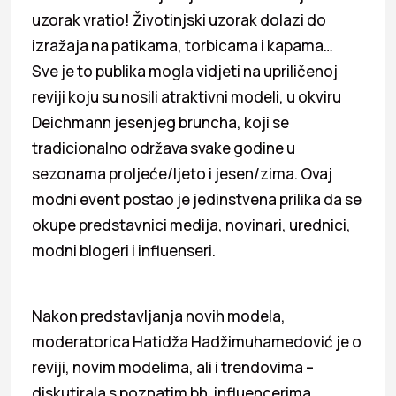
uzorak vratio! Životinjski uzorak dolazi do
izražaja na patikama, torbicama i kapama…
Sve je to publika mogla vidjeti na upriličenoj
reviji koju su nosili atraktivni modeli, u okviru
Deichmann jesenjeg bruncha, koji se
tradicionalno održava svake godine u
sezonama proljeće/ljeto i jesen/zima. Ovaj
modni event postao je jedinstvena prilika da se
okupe predstavnici medija, novinari, urednici,
modni blogeri i influenseri.
Nakon predstavljanja novih modela,
moderatorica Hatidža Hadžimuhamedović je o
reviji, novim modelima, ali i trendovima –
diskutirala s poznatim bh. influencerima