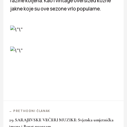
razine koljena. Kao i vintage oversized kožne
jakne koje su ove sezone vrlo popularne.
← PRETHODNI ČLANAK
29. SARAJEVSKE VEČERI MUZIKE: Svjetska umjetnička
imena i Bogat program