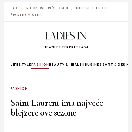
LADIES IN
DONOSI PRIČE O MODI, KULTURI, LJEPOTI I
ŽIVOTNOM STILU
NEWSLETTER
PRETRAGA
LIFESTYLE
FASHION
BEAUTY & HEALTH
BUSINESS
ART & DESIG
FASHION
Saint Laurent ima najveće
blejzere ove sezone